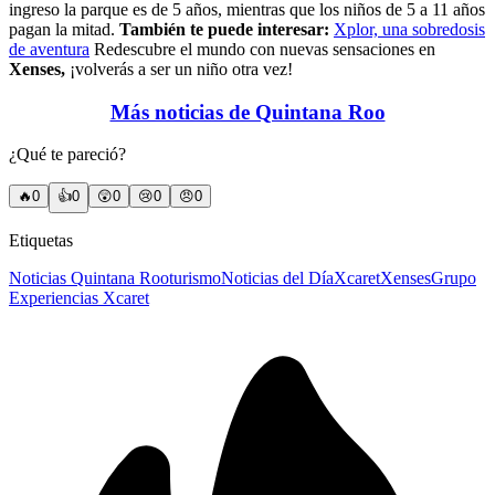
ingreso la parque es de 5 años, mientras que los niños de 5 a 11 años
pagan la mitad.
También te puede interesar:
Xplor, una sobredosis
de aventura
Redescubre el mundo con nuevas sensaciones en
Xenses,
¡volverás a ser un niño otra vez!
Más noticias de Quintana Roo
¿Qué te pareció?
🔥
0
👍
0
😲
0
😢
0
😠
0
Etiquetas
Noticias Quintana Roo
turismo
Noticias del Día
Xcaret
Xenses
Grupo
Experiencias Xcaret