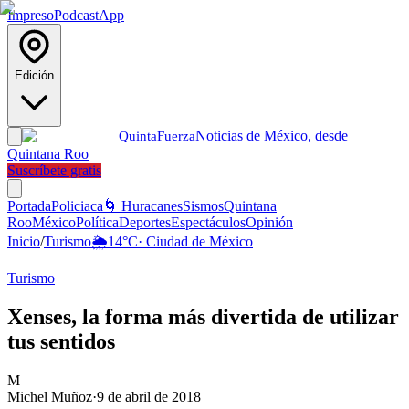
Impreso
Podcast
App
Edición
Noticias de México, desde
Quinta
Fuerza
Quintana Roo
Suscríbete gratis
Portada
Policiaca
🌀 Huracanes
Sismos
Quintana
Roo
México
Política
Deportes
Espectáculos
Opinión
Inicio
/
Turismo
🌦️
14
°C
·
Ciudad de México
Turismo
Xenses, la forma más divertida de utilizar
tus sentidos
M
Michel Muñoz
·
9 de abril de 2018