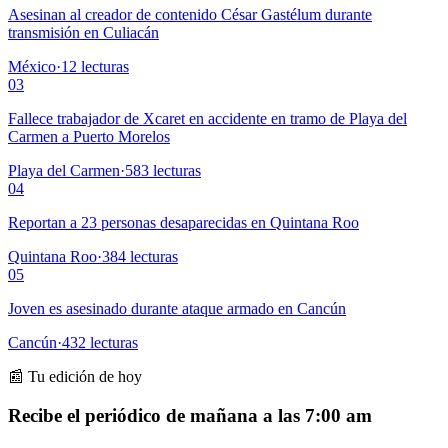
Asesinan al creador de contenido César Gastélum durante
transmisión en Culiacán
México
·
12
lecturas
03
Fallece trabajador de Xcaret en accidente en tramo de Playa del
Carmen a Puerto Morelos
Playa del Carmen
·
583
lecturas
04
Reportan a 23 personas desaparecidas en Quintana Roo
Quintana Roo
·
384
lecturas
05
Joven es asesinado durante ataque armado en Cancún
Cancún
·
432
lecturas
📰 Tu edición de hoy
Recibe el periódico de mañana a las 7:00 am