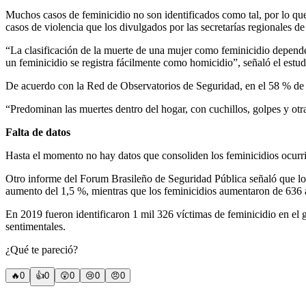
Muchos casos de feminicidio no son identificados como tal, por lo qu
casos de violencia que los divulgados por las secretarías regionales d
“La clasificación de la muerte de una mujer como feminicidio depende a
un feminicidio se registra fácilmente como homicidio”, señaló el estud
De acuerdo con la Red de Observatorios de Seguridad, en el 58 % de los
“Predominan las muertes dentro del hogar, con cuchillos, golpes y o
Falta de datos
Hasta el momento no hay datos que consoliden los feminicidios ocurri
Otro informe del Forum Brasileño de Seguridad Pública señaló que los
aumento del 1,5 %, mientras que los feminicidios aumentaron de 636
En 2019 fueron identificaron 1 mil 326 víctimas de feminicidio en e
sentimentales.
¿Qué te pareció?
🔥
0
👍
0
😲
0
😢
0
😠
0