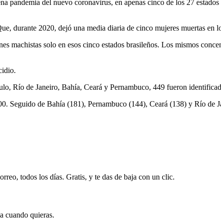
na pandemia del nuevo coronavirus, en apenas cinco de los 27 estados 
. Que, durante 2020, dejó una media diaria de cinco mujeres muertas en
ones machistas solo en esos cinco estados brasileños. Los mismos concen
cidio.
aulo, Río de Janeiro, Bahía, Ceará y Pernambuco, 449 fueron identific
200. Seguido de Bahía (181), Pernambuco (144), Ceará (138) y Río de J
rreo, todos los días. Gratis, y te das de baja con un clic.
ja cuando quieras.