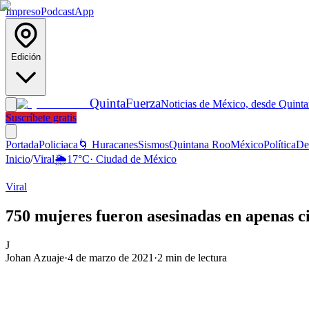
Impreso
Podcast
App
Edición
Quinta
Fuerza
Noticias de México, desde Quint
Suscríbete gratis
Portada
Policiaca
🌀 Huracanes
Sismos
Quintana Roo
México
Política
De
Inicio
/
Viral
🌦️
17
°C
·
Ciudad de México
Viral
750 mujeres fueron asesinadas en apenas ci
J
Johan Azuaje
·
4 de marzo de 2021
·
2
min de lectura