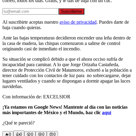
correo, todos los días. Gratis, y te das de baja con un clic.
Suscribirme
Al suscribirte aceptas nuestro
aviso de privacidad
. Puedes darte de
baja cuando quieras.
Ante las bajas temperaturas decidieron encender una leña dentro de
la casa de madera, las chispas comenzaron a salirse de control
originando casi de inmediato el incendio.
Su situación se complicó debido a que el ahora occiso sufría de
incapacidad para caminar. A lo que Jorge Orizaba Castañeda,
director de Protección Civil de Matamoros, exhortó a la población a
tener cuidado con los contactos de luz para no sobrecargarse, dejar
lugares ventilados y cuando se dispongan a dormir apagar las luces
navideñas.
Con información de: EXCELSIOR
¡Ya estamos en Google News! Mantente al día con las noticias
más importantes de México y el Mundo, haz clic
aquí
¿Qué te pareció?
🔥
0
👍
0
😲
0
😢
0
😠
0