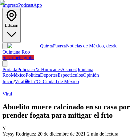
Impreso
Podcast
App
Edición
Noticias de México, desde
Quinta
Fuerza
Quintana Roo
Suscríbete gratis
Portada
Policiaca
🌀 Huracanes
Sismos
Quintana
Roo
México
Política
Deportes
Espectáculos
Opinión
Inicio
/
Viral
🌦️
15
°C
·
Ciudad de México
Viral
Abuelito muere calcinado en su casa por
prender fogata para mitigar el frío
Y
Yeysy Rodríguez
·
20 de diciembre de 2021
·
2
min de lectura