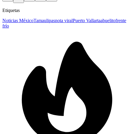
Etiquetas
Noticias México
Tamaulipas
nota viral
Puerto Vallarta
abuelito
frente
frío