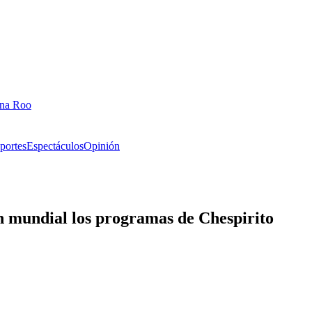
ana Roo
portes
Espectáculos
Opinión
ión mundial los programas de Chespirito