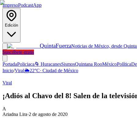
Impreso
Podcast
App
Edición
Quinta
Fuerza
Noticias de México, desde Quint
Suscríbete gratis
Portada
Policiaca
🌀 Huracanes
Sismos
Quintana Roo
México
Política
De
Inicio
/
Viral
🌦️
22
°C
·
Ciudad de México
Viral
¡Adiós al Chavo del 8! Salen de la televis
A
Ariadna Lira
·
2 de agosto de 2020