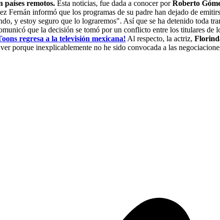
n países remotos.
Esta noticias, fue dada a conocer por
Roberto Góme
z Fernán informó que los programas de su padre han dejado de emitirse
endo, y estoy seguro que lo lograremos". Así que se ha detenido toda t
municó que la decisión se tomó por un conflicto entre los titulares de lo
Toons regresa a la televisión mexicana!
Al respecto, la actriz,
Florin
ver porque inexplicablemente no he sido convocada a las negociaciones