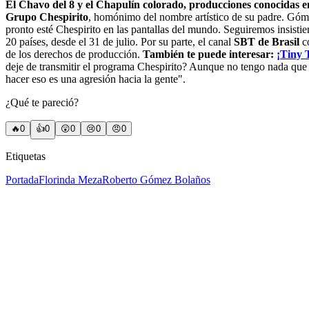
El Chavo del 8 y el Chapulín colorado, producciones conocidas e
Grupo Chespirito
, homónimo del nombre artístico de su padre. Góme
pronto esté Chespirito en las pantallas del mundo. Seguiremos insisti
20 países, desde el 31 de julio. Por su parte, el canal
SBT de Brasil
co
de los derechos de producción.
También te puede interesar:
¡Tiny 
deje de transmitir el programa Chespirito? Aunque no tengo nada que 
hacer eso es una agresión hacia la gente".
¿Qué te pareció?
🔥
0
👍
0
😲
0
😢
0
😠
0
Etiquetas
Portada
Florinda Meza
Roberto Gómez Bolaños