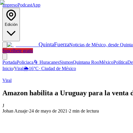
Impreso
Podcast
App
Edición
Quinta
Fuerza
Noticias de México, desde Quint
Suscríbete gratis
Portada
Policiaca
🌀 Huracanes
Sismos
Quintana Roo
México
Política
De
Inicio
/
Viral
🌦️
16
°C
·
Ciudad de México
Viral
Amazon habilita a Uruguay para la venta d
J
Johan Azuaje
·
24 de mayo de 2021
·
2
min de lectura