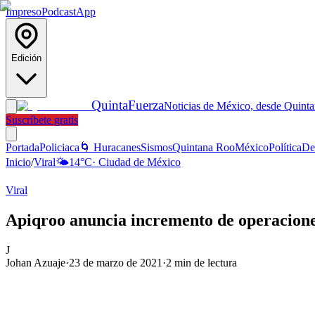
Impreso
Podcast
App
Edición
Quinta
Fuerza
Noticias de México, desde Quint
Suscríbete gratis
Portada
Policiaca
🌀 Huracanes
Sismos
Quintana Roo
México
Política
De
Inicio
/
Viral
🌤️
14
°C
·
Ciudad de México
Viral
Apiqroo anuncia incremento de operacion
J
Johan Azuaje
·
23 de marzo de 2021
·
2
min de lectura