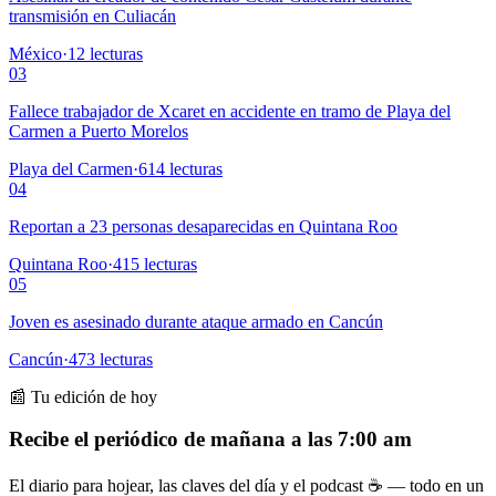
transmisión en Culiacán
México
·
12
lecturas
03
Fallece trabajador de Xcaret en accidente en tramo de Playa del
Carmen a Puerto Morelos
Playa del Carmen
·
614
lecturas
04
Reportan a 23 personas desaparecidas en Quintana Roo
Quintana Roo
·
415
lecturas
05
Joven es asesinado durante ataque armado en Cancún
Cancún
·
473
lecturas
📰 Tu edición de hoy
Recibe el periódico de mañana a las 7:00 am
El diario para hojear, las claves del día y el podcast ☕ — todo en un