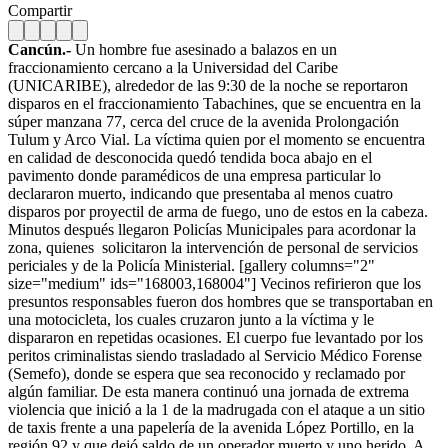
Compartir
Cancún.-
Un hombre fue asesinado a balazos en un
fraccionamiento cercano a la Universidad del Caribe
(UNICARIBE), alrededor de las 9:30 de la noche se reportaron
disparos en el fraccionamiento Tabachines, que se encuentra en la
súper manzana 77, cerca del cruce de la avenida Prolongación
Tulum y Arco Vial. La víctima quien por el momento se encuentra
en calidad de desconocida quedó tendida boca abajo en el
pavimento donde paramédicos de una empresa particular lo
declararon muerto, indicando que presentaba al menos cuatro
disparos por proyectil de arma de fuego, uno de estos en la cabeza.
Minutos después llegaron Policías Municipales para acordonar la
zona, quienes solicitaron la intervención de personal de servicios
periciales y de la Policía Ministerial. [gallery columns="2"
size="medium" ids="168003,168004"] Vecinos refirieron que los
presuntos responsables fueron dos hombres que se transportaban en
una motocicleta, los cuales cruzaron junto a la víctima y le
dispararon en repetidas ocasiones. El cuerpo fue levantado por los
peritos criminalistas siendo trasladado al Servicio Médico Forense
(Semefo), donde se espera que sea reconocido y reclamado por
algún familiar. De esta manera continuó una jornada de extrema
violencia que inició a la 1 de la madrugada con el ataque a un sitio
de taxis frente a una papelería de la avenida López Portillo, en la
región 92 y que dejó saldo de un operador muerto y uno herido. A