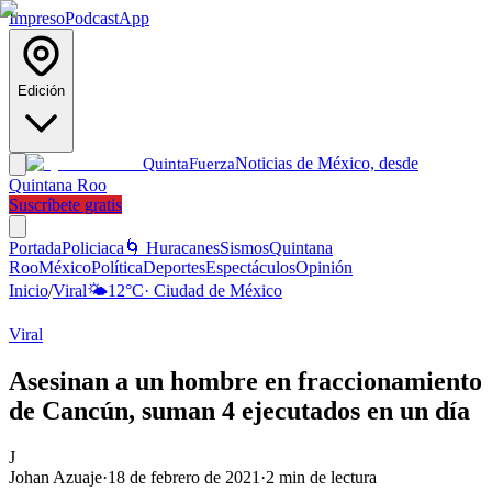
Impreso
Podcast
App
Edición
Noticias de México, desde
Quinta
Fuerza
Quintana Roo
Suscríbete gratis
Portada
Policiaca
🌀 Huracanes
Sismos
Quintana
Roo
México
Política
Deportes
Espectáculos
Opinión
Inicio
/
Viral
🌤️
12
°C
·
Ciudad de México
Viral
Asesinan a un hombre en fraccionamiento
de Cancún, suman 4 ejecutados en un día
J
Johan Azuaje
·
18 de febrero de 2021
·
2
min de lectura