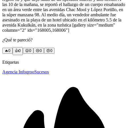
las 10 de la mañana, se reportó el hallazgo de un cuerpo ensabanado
en un área verde entre las avenidas Chac Mool y López Portillo, en
la súper manzana 98. Al medio día, un vendedor ambulante fue
asesinado en la playa de un hotel ubicado en el kilómetro 5.5 de la
avenida Kukulkán, en la zona turística [gallery size="medium"
columns="2" ids="168005,168006"]
¿Qué te pareció?
🔥
0
👍
0
😲
0
😢
0
😠
0
Etiquetas
Agencia Infoqroo
Sucesos