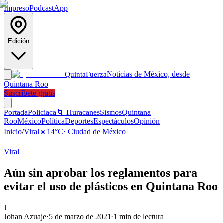
Impreso
Podcast
App
Edición
Noticias de México, desde
Quinta
Fuerza
Quintana Roo
Suscríbete gratis
Portada
Policiaca
🌀 Huracanes
Sismos
Quintana
Roo
México
Política
Deportes
Espectáculos
Opinión
Inicio
/
Viral
☀️
14
°C
·
Ciudad de México
Viral
Aún sin aprobar los reglamentos para
evitar el uso de plásticos en Quintana Roo
J
Johan Azuaje
·
5 de marzo de 2021
·
1
min de lectura