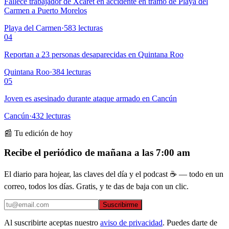
Fallece trabajador de Xcaret en accidente en tramo de Playa del
Carmen a Puerto Morelos
Playa del Carmen
·
583
lecturas
04
Reportan a 23 personas desaparecidas en Quintana Roo
Quintana Roo
·
384
lecturas
05
Joven es asesinado durante ataque armado en Cancún
Cancún
·
432
lecturas
📰 Tu edición de hoy
Recibe el periódico de mañana a las 7:00 am
El diario para hojear, las claves del día y el podcast ☕ — todo en un
correo, todos los días. Gratis, y te das de baja con un clic.
Suscribirme
Al suscribirte aceptas nuestro
aviso de privacidad
. Puedes darte de