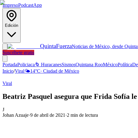
Impreso
Podcast
App
Edición
Quinta
Fuerza
Noticias de México, desde Quint
Suscríbete gratis
Portada
Policiaca
🌀 Huracanes
Sismos
Quintana Roo
México
Política
De
Inicio
/
Viral
🌤️
14
°C
·
Ciudad de México
Viral
Beatriz Pasquel asegura que Frida Sofía l
J
Johan Azuaje
·
9 de abril de 2021
·
2
min de lectura