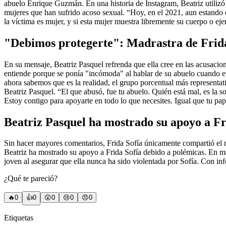
abuelo Enrique Guzmán. En una historia de Instagram, Beatriz utilizó e
mujeres que han sufrido acoso sexual. “Hoy, en el 2021, aun estando 
la víctima es mujer, y si esta mujer muestra libremente su cuerpo o ej
"Debimos protegerte": Madrastra de Frida
En su mensaje, Beatriz Pasquel refrenda que ella cree en las acusaci
entiende porque se ponía "incómoda" al hablar de su abuelo cuando er
ahora sabemos que es la realidad, el grupo porcentual más representat
Beatriz Pasquel. “El que abusó, fue tu abuelo. Quién está mal, es la
Estoy contigo para apoyarte en todo lo que necesites. Igual que tu pa
Beatriz Pasquel ha mostrado su apoyo a Fr
Sin hacer mayores comentarios, Frida Sofía únicamente compartió el me
Beatriz ha mostrado su apoyo a Frida Sofía debido a polémicas. En m
joven al asegurar que ella nunca ha sido violentada por Sofía. Con in
¿Qué te pareció?
🔥
0
👍
0
😲
0
😢
0
😠
0
Etiquetas