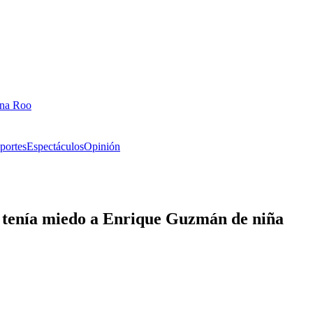
ana Roo
portes
Espectáculos
Opinión
e tenía miedo a Enrique Guzmán de niña