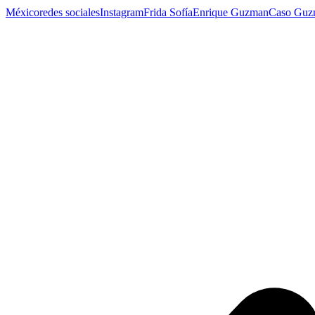
México
redes sociales
Instagram
Frida Sofía
Enrique Guzman
Caso Guz