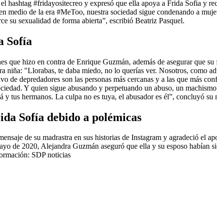
l hashtag #fridayositecreo y expresó que ella apoya a Frida Sofia y recl
en medio de la era #MeToo, nuestra sociedad sigue condenando a mujere
erce su sexualidad de forma abierta”, escribió Beatriz Pasquel.
 Sofía
ones que hizo en contra de Enrique Guzmán, además de asegurar que su f
a niña: "Llorabas, te daba miedo, no lo querías ver. Nosotros, como ad
ivo de depredadores son las personas más cercanas y a las que más confi
 sociedad. Y quien sigue abusando y perpetuando un abuso, un machismo 
pá y tus hermanos. La culpa no es tuya, el abusador es él”, concluyó su
ida Sofía debido a polémicas
nsaje de su madrastra en sus historias de Instagram y agradeció el apo
ayo de 2020, Alejandra Guzmán aseguró que ella y su esposo habían sid
formación: SDP noticias