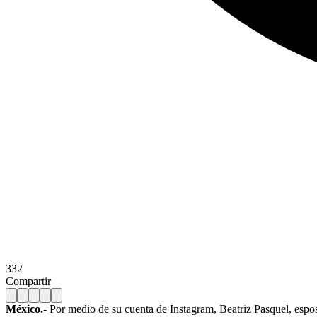
332
Compartir
México.-
Por medio de su cuenta de Instagram, Beatriz Pasquel, espo