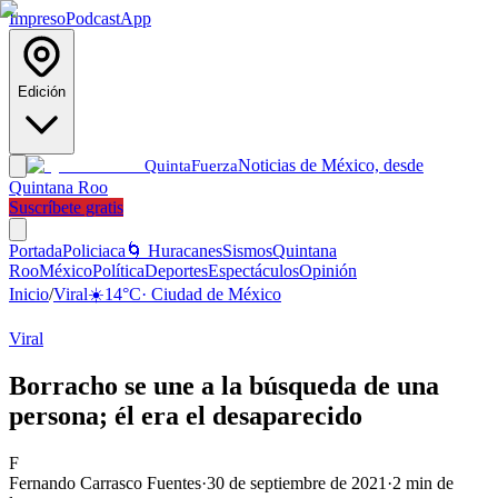
Impreso
Podcast
App
Edición
Noticias de México, desde
Quinta
Fuerza
Quintana Roo
Suscríbete gratis
Portada
Policiaca
🌀 Huracanes
Sismos
Quintana
Roo
México
Política
Deportes
Espectáculos
Opinión
Inicio
/
Viral
☀️
14
°C
·
Ciudad de México
Viral
Borracho se une a la búsqueda de una
persona; él era el desaparecido
F
Fernando Carrasco Fuentes
·
30 de septiembre de 2021
·
2
min de