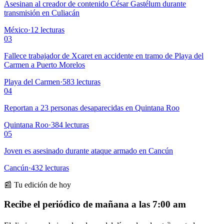
Asesinan al creador de contenido César Gastélum durante
transmisión en Culiacán
México
·
12
lecturas
03
Fallece trabajador de Xcaret en accidente en tramo de Playa del
Carmen a Puerto Morelos
Playa del Carmen
·
583
lecturas
04
Reportan a 23 personas desaparecidas en Quintana Roo
Quintana Roo
·
384
lecturas
05
Joven es asesinado durante ataque armado en Cancún
Cancún
·
432
lecturas
📰 Tu edición de hoy
Recibe el periódico de mañana a las 7:00 am