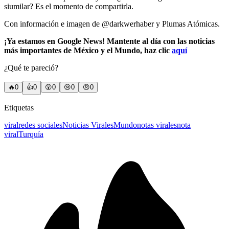
siumilar? Es el momento de compartirla.
Con información e imagen de @darkwerhaber y Plumas Atómicas.
¡Ya estamos en Google News! Mantente al día con las noticias
más importantes de México y el Mundo, haz clic
aquí
¿Qué te pareció?
🔥
0
👍
0
😲
0
😢
0
😠
0
Etiquetas
viral
redes sociales
Noticias Virales
Mundo
notas virales
nota
viral
Turquía