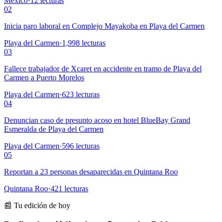
México
·
12
lecturas
02
Inicia paro laboral en Complejo Mayakoba en Playa del Carmen
Playa del Carmen
·
1,998
lecturas
03
Fallece trabajador de Xcaret en accidente en tramo de Playa del
Carmen a Puerto Morelos
Playa del Carmen
·
623
lecturas
04
Denuncian caso de presunto acoso en hotel BlueBay Grand
Esmeralda de Playa del Carmen
Playa del Carmen
·
596
lecturas
05
Reportan a 23 personas desaparecidas en Quintana Roo
Quintana Roo
·
421
lecturas
📰 Tu edición de hoy