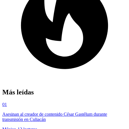
Más leídas
01
Asesinan al creador de contenido César Gastélum durante
transmisión en Culiacán