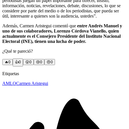
periodistas juegan un papel importante para ofrecer, insisto,
información, noticias, revelaciones, debate, discusiones, lo que se
considere por parte del medio o de los periodistas, que pueda ser
útil, interesante a quienes son la audiencia, ustedes”.
Además, Carmen Aristegui comentó que
entre Andrés Manuel y
uno de sus colaboradores, Lorenzo Córdova Vianello, quien
actualmente es el Consejero Presidente del Instituto Nacional
Electoral (INE), tienen una lucha de poder.
¿Qué te pareció?
🔥
0
👍
0
😲
0
😢
0
😠
0
Etiquetas
AMLO
Carmen Aristegui