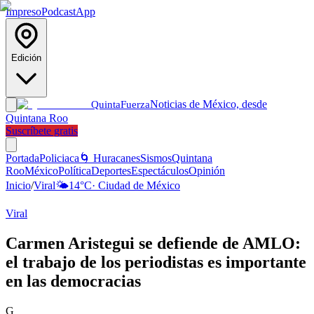
Impreso
Podcast
App
Edición
Noticias de México, desde
Quinta
Fuerza
Quintana Roo
Suscríbete gratis
Portada
Policiaca
🌀 Huracanes
Sismos
Quintana
Roo
México
Política
Deportes
Espectáculos
Opinión
Inicio
/
Viral
🌤️
14
°C
·
Ciudad de México
Viral
Carmen Aristegui se defiende de AMLO:
el trabajo de los periodistas es importante
en las democracias
G