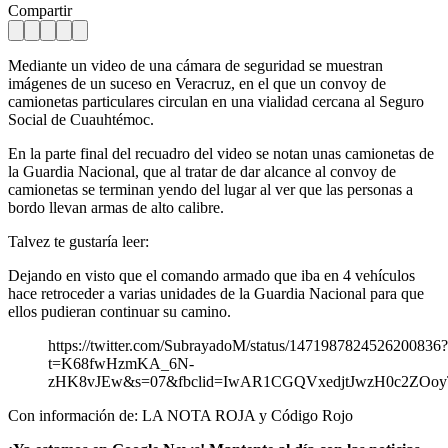
Compartir
Mediante un video de una cámara de seguridad se muestran
imágenes de un suceso en Veracruz, en el que un convoy de
camionetas particulares circulan en una vialidad cercana al Seguro
Social de Cuauhtémoc.
En la parte final del recuadro del video se notan unas camionetas de
la Guardia Nacional, que al tratar de dar alcance al convoy de
camionetas se terminan yendo del lugar al ver que las personas a
bordo llevan armas de alto calibre.
Talvez te gustaría leer:
Dejando en visto que el comando armado que iba en 4 vehículos
hace retroceder a varias unidades de la Guardia Nacional para que
ellos pudieran continuar su camino.
https://twitter.com/SubrayadoM/status/1471987824526200836?
t=K68fwHzmKA_6N-
zHK8vJEw&s=07&fbclid=IwAR1CGQVxedjtJwzH0c2ZO
Con información de: LA NOTA ROJA y Código Rojo