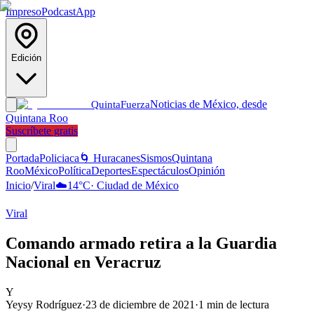
Impreso
Podcast
App
Edición
Noticias de México, desde
Quinta
Fuerza
Quintana Roo
Suscríbete gratis
Portada
Policiaca
🌀 Huracanes
Sismos
Quintana
Roo
México
Política
Deportes
Espectáculos
Opinión
Inicio
/
Viral
☁️
14
°C
·
Ciudad de México
Viral
Comando armado retira a la Guardia
Nacional en Veracruz
Y
Yeysy Rodríguez
·
23 de diciembre de 2021
·
1
min de lectura