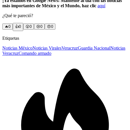
¡Ya estamos en Google News! Mantente al día con las noticias
más importantes de México y el Mundo, haz clic
aquí
¿Qué te pareció?
🔥
0
👍
0
😲
0
😢
0
😠
0
Etiquetas
Noticias México
Noticias Virales
Veracruz
Guardia Nacional
Noticias
Veracruz
Comando armado