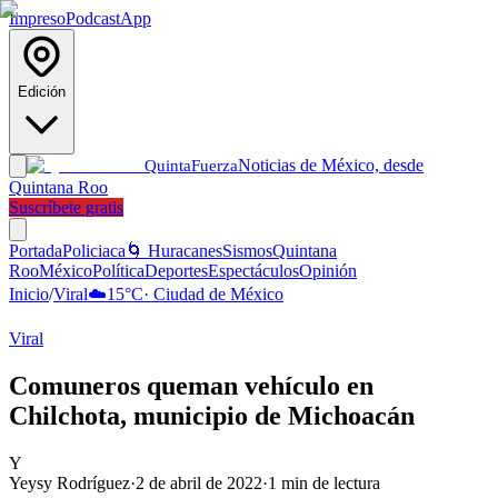
Impreso
Podcast
App
Edición
Noticias de México, desde
Quinta
Fuerza
Quintana Roo
Suscríbete gratis
Portada
Policiaca
🌀 Huracanes
Sismos
Quintana
Roo
México
Política
Deportes
Espectáculos
Opinión
Inicio
/
Viral
☁️
15
°C
·
Ciudad de México
Viral
Comuneros queman vehículo en
Chilchota, municipio de Michoacán
Y
Yeysy Rodríguez
·
2 de abril de 2022
·
1
min de lectura