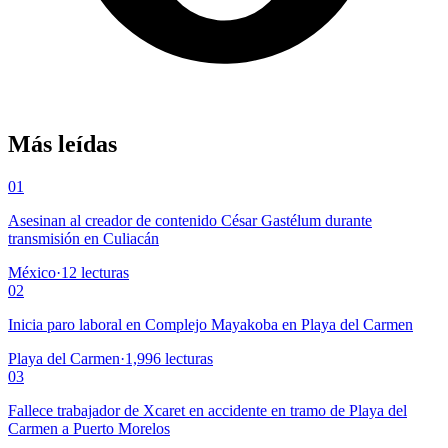
Más leídas
01
Asesinan al creador de contenido César Gastélum durante
transmisión en Culiacán
México
·
12
lecturas
02
Inicia paro laboral en Complejo Mayakoba en Playa del Carmen
Playa del Carmen
·
1,996
lecturas
03
Fallece trabajador de Xcaret en accidente en tramo de Playa del
Carmen a Puerto Morelos