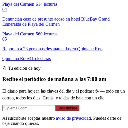
Playa del Carmen
·
614
lecturas
04
Denuncian caso de presunto acoso en hotel BlueBay Grand
Esmeralda de Playa del Carmen
Playa del Carmen
·
560
lecturas
05
Reportan a 23 personas desaparecidas en Quintana Roo
Quintana Roo
·
415
lecturas
📰 Tu edición de hoy
Recibe el periódico de mañana a las 7:00 am
El diario para hojear, las claves del día y el podcast ☕ — todo en un
correo, todos los días. Gratis, y te das de baja con un clic.
Suscribirme
Al suscribirte aceptas nuestro
aviso de privacidad
. Puedes darte de
baja cuando quieras.