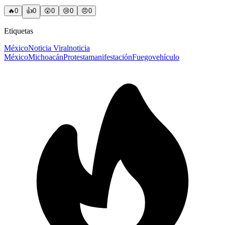
🔥
0
👍
0
😲
0
😢
0
😠
0
Etiquetas
México
Noticia Viral
noticia
México
Michoacán
Protesta
manifestación
Fuego
vehículo