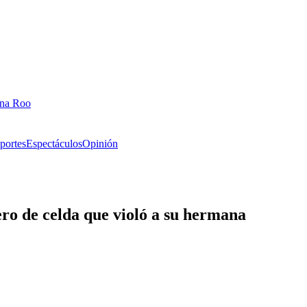
ana Roo
portes
Espectáculos
Opinión
o de celda que violó a su hermana