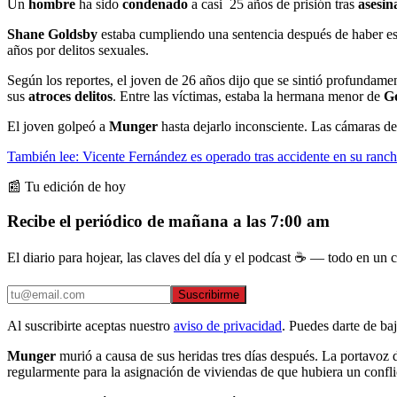
Un
hombre
ha sido
condenado
a casi 25 años de prisión tras
asesin
Shane Goldsby
estaba cumpliendo una sentencia después de haber es
años por delitos sexuales.
Según los reportes, el joven de 26 años dijo que se sintió profundam
sus
atroces delitos
. Entre las víctimas, estaba la hermana menor de
Go
El joven golpeó a
Munger
hasta dejarlo inconsciente. Las cámaras de
También lee: Vicente Fernández es operado tras accidente en su ranch
📰 Tu edición de hoy
Recibe el periódico de mañana a las 7:00 am
El diario para hojear, las claves del día y el podcast ☕ — todo en un co
Suscribirme
Al suscribirte aceptas nuestro
aviso de privacidad
. Puedes darte de ba
Munger
murió a causa de sus heridas tres días después. La portavoz 
regularmente para la asignación de viviendas de que hubiera un confli