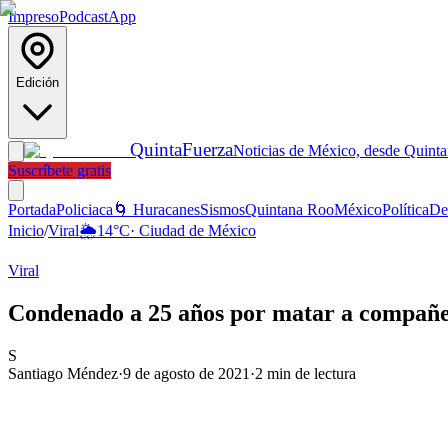
Impreso
Podcast
App
Edición
Quinta
Fuerza
Noticias de México, desde Quint
Suscríbete gratis
Portada
Policiaca
🌀 Huracanes
Sismos
Quintana Roo
México
Política
De
Inicio
/
Viral
🌦️
14
°C
·
Ciudad de México
Viral
Condenado a 25 años por matar a compañer
S
Santiago Méndez
·
9 de agosto de 2021
·
2
min de lectura