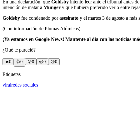
En una declaración, que
Goldsby
intentó leer ante el tribunal antes d
intención de matar a
Munger
y que hubiera preferido verlo entre rejas
Goldsby
fue condenado por
asesinato
y el martes 3 de agosto a más 
(Con información de Plumas Atómicas).
¡Ya estamos en Google News! Mantente al día con las noticias má
¿Qué te pareció?
🔥
0
👍
0
😲
0
😢
0
😠
0
Etiquetas
viral
redes sociales