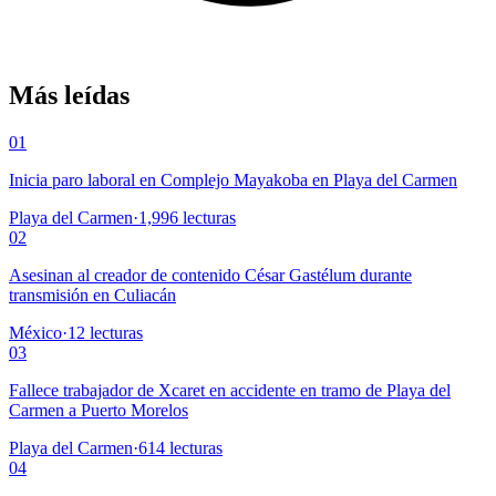
Más leídas
01
Inicia paro laboral en Complejo Mayakoba en Playa del Carmen
Playa del Carmen
·
1,996
lecturas
02
Asesinan al creador de contenido César Gastélum durante
transmisión en Culiacán
México
·
12
lecturas
03
Fallece trabajador de Xcaret en accidente en tramo de Playa del
Carmen a Puerto Morelos
Playa del Carmen
·
614
lecturas
04