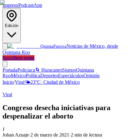
Impreso
Podcast
App
Edición
Noticias de México, desde
Quinta
Fuerza
Quintana Roo
Suscríbete gratis
Portada
Policiaca
🌀 Huracanes
Sismos
Quintana
Roo
México
Política
Deportes
Espectáculos
Opinión
Inicio
/
Viral
🌤️
23
°C
·
Ciudad de México
Viral
Congreso desecha iniciativas para
despenalizar el aborto
J
Johan Azuaje
·
2 de marzo de 2021
·
2
min de lectura