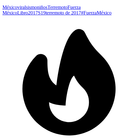
México
viral
sismo
niños
Terremoto
Fuerza
México
Libro
2017
S19
terremoto de 2017
#FuerzaMéxico