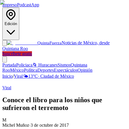
Impreso
Podcast
App
Edición
Noticias de México, desde
Quinta
Fuerza
Quintana Roo
Suscríbete gratis
Portada
Policiaca
🌀 Huracanes
Sismos
Quintana
Roo
México
Política
Deportes
Espectáculos
Opinión
Inicio
/
Viral
🌤️
13
°C
·
Ciudad de México
Viral
Conoce el libro para los niños que
sufrieron el terremoto
M
Michel Muñoz
·
3 de octubre de 2017