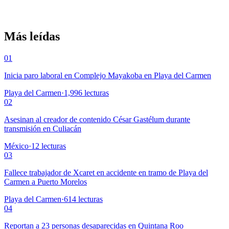
Más leídas
01
Inicia paro laboral en Complejo Mayakoba en Playa del Carmen
Playa del Carmen
·
1,996
lecturas
02
Asesinan al creador de contenido César Gastélum durante
transmisión en Culiacán
México
·
12
lecturas
03
Fallece trabajador de Xcaret en accidente en tramo de Playa del
Carmen a Puerto Morelos
Playa del Carmen
·
614
lecturas
04
Reportan a 23 personas desaparecidas en Quintana Roo