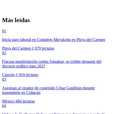
Más leídas
01
Inicia paro laboral en Complejo Mayakoba en Playa del Carmen
Playa del Carmen
·
1,979
lecturas
02
Fracasa manifestación contra Aguakan; se exhibe desgaste del
discurso político para 2027
Cancún
·
1,919
lecturas
03
Asesinan al creador de contenido César Gastélum durante
transmisión en Culiacán
México
·
484
lecturas
04