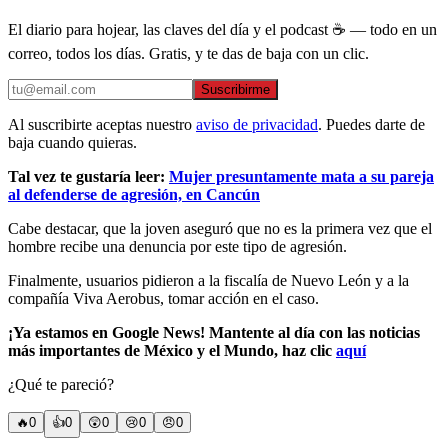
El diario para hojear, las claves del día y el podcast ☕ — todo en un
correo, todos los días. Gratis, y te das de baja con un clic.
Suscribirme
Al suscribirte aceptas nuestro
aviso de privacidad
. Puedes darte de
baja cuando quieras.
Tal vez te gustaría leer:
Mujer presuntamente mata a su pareja
al defenderse de agresión, en Cancún
Cabe destacar, que la joven aseguró que no es la primera vez que el
hombre recibe una denuncia por este tipo de agresión.
Finalmente, usuarios pidieron a la fiscalía de Nuevo León y a la
compañía Viva Aerobus, tomar acción en el caso.
¡Ya estamos en Google News! Mantente al día con las noticias
más importantes de México y el Mundo, haz clic
aquí
¿Qué te pareció?
🔥
0
👍
0
😲
0
😢
0
😠
0