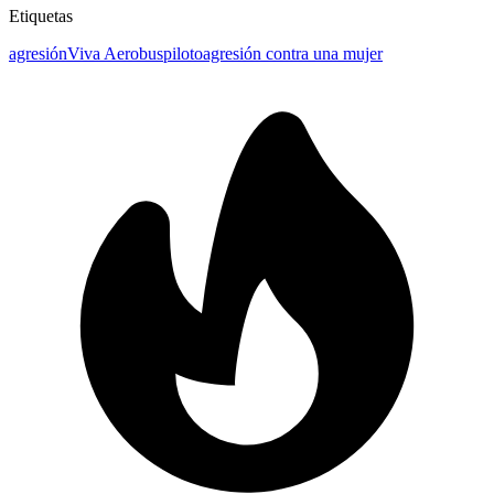
Etiquetas
agresión
Viva Aerobus
piloto
agresión contra una mujer