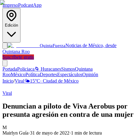
Impreso
Podcast
App
Edición
Noticias de México, desde
Quinta
Fuerza
Quintana Roo
Suscríbete gratis
Portada
Policiaca
🌀 Huracanes
Sismos
Quintana
Roo
México
Política
Deportes
Espectáculos
Opinión
Inicio
/
Viral
🌤️
15
°C
·
Ciudad de México
Viral
Denuncian a piloto de Viva Aerobus por
presunta agresión en contra de una mujer
M
Mairlyn Guía
·
31 de mayo de 2022
·
1
min de lectura