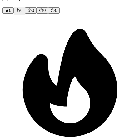
🔥
0
👍
0
😲
0
😢
0
😠
0