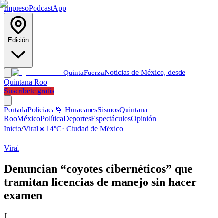
Impreso
Podcast
App
Edición
Noticias de México, desde
Quinta
Fuerza
Quintana Roo
Suscríbete gratis
Portada
Policiaca
🌀 Huracanes
Sismos
Quintana
Roo
México
Política
Deportes
Espectáculos
Opinión
Inicio
/
Viral
☀️
14
°C
·
Ciudad de México
Viral
Denuncian “coyotes cibernéticos” que
tramitan licencias de manejo sin hacer
examen
J