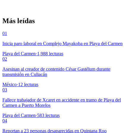
Más leídas
01
Inicia paro laboral en Complejo Mayakoba en Playa del Carmen
Playa del Carmen
·
1,988
lecturas
02
Asesinan al creador de contenido César Gastélum durante
transmisión en Culiacán
México
·
12
lecturas
03
Fallece trabajador de Xcaret en accidente en tramo de Playa del
Carmen a Puerto Morelos
Playa del Carmen
·
583
lecturas
04
Reportan a 23 personas desaparecidas en Quintana Roo