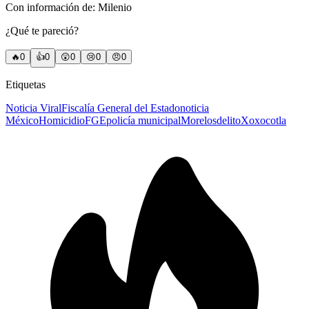
Con información de: Milenio
¿Qué te pareció?
🔥
0
👍
0
😲
0
😢
0
😠
0
Etiquetas
Noticia Viral
Fiscalía General del Estado
noticia
México
Homicidio
FGE
policía municipal
Morelos
delito
Xoxocotla