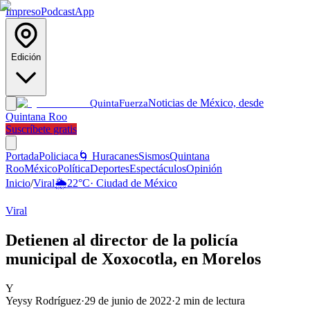
Impreso
Podcast
App
Edición
Noticias de México, desde
Quinta
Fuerza
Quintana Roo
Suscríbete gratis
Portada
Policiaca
🌀 Huracanes
Sismos
Quintana
Roo
México
Política
Deportes
Espectáculos
Opinión
Inicio
/
Viral
🌦️
22
°C
·
Ciudad de México
Viral
Detienen al director de la policía
municipal de Xoxocotla, en Morelos
Y
Yeysy Rodríguez
·
29 de junio de 2022
·
2
min de lectura