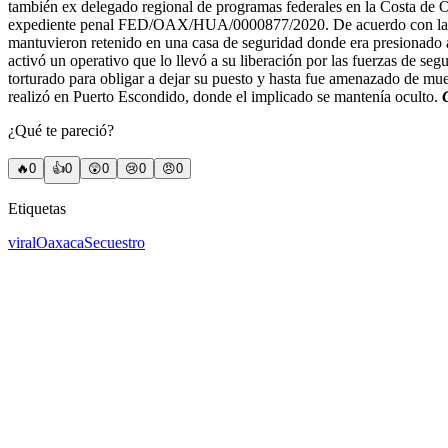
también ex delegado regional de programas federales en la Costa de O
expediente penal FED/OAX/HUA/0000877/2020. De acuerdo con las inv
mantuvieron retenido en una casa de seguridad donde era presionado a f
activó un operativo que lo llevó a su liberación por las fuerzas de se
torturado para obligar a dejar su puesto y hasta fue amenazado de mue
realizó en Puerto Escondido, donde el implicado se mantenía oculto.
¿Qué te pareció?
🔥
0
👍
0
😲
0
😢
0
😠
0
Etiquetas
viral
Oaxaca
Secuestro