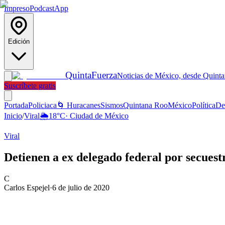
Impreso
Podcast
App
Edición
Quinta
Fuerza
Noticias de México, desde Quint
Suscríbete gratis
Portada
Policiaca
🌀 Huracanes
Sismos
Quintana Roo
México
Política
De
Inicio
/
Viral
🌦️
18
°C
·
Ciudad de México
Viral
Detienen a ex delegado federal por secuest
C
Carlos Espejel
·
6 de julio de 2020