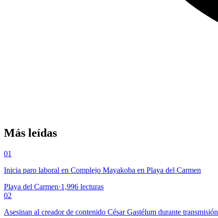
Más leídas
01
Inicia paro laboral en Complejo Mayakoba en Playa del Carmen
Playa del Carmen
·
1,996
lecturas
02
Asesinan al creador de contenido César Gastélum durante transmisió