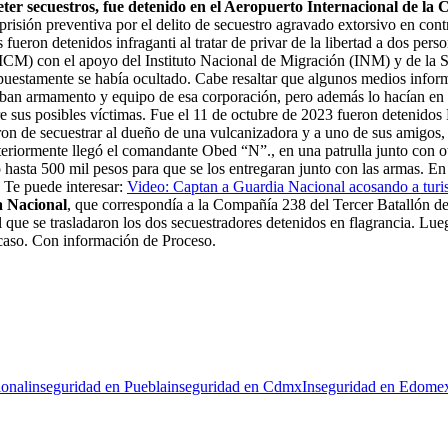
er secuestros, fue detenido en el Aeropuerto Internacional de l
isión preventiva por el delito de secuestro agravado extorsivo en cont
 fueron detenidos infraganti al tratar de privar de la libertad a dos 
ICM) con el apoyo del Instituto Nacional de Migración (INM) y de la 
puestamente se había ocultado. Cabe resaltar que algunos medios inform
ban armamento y equipo de esa corporación, pero además lo hacían en
re sus posibles víctimas. Fue el 11 de octubre de 2023 fueron detenidos
taron de secuestrar al dueño de una vulcanizadora y a uno de sus amigo
eriormente llegó el comandante Obed “N”., en una patrulla junto con o
 hasta 500 mil pesos para que se los entregaran junto con las armas.
En 
. Te puede interesar:
Video: Captan a Guardia Nacional acosando a turi
 Nacional
, que correspondía a la Compañía 238 del Tercer Batallón d
el que se trasladaron los dos secuestradores detenidos en flagrancia. Lu
e caso. Con información de Proceso.
onal
inseguridad en Puebla
inseguridad en Cdmx
Inseguridad en Edome