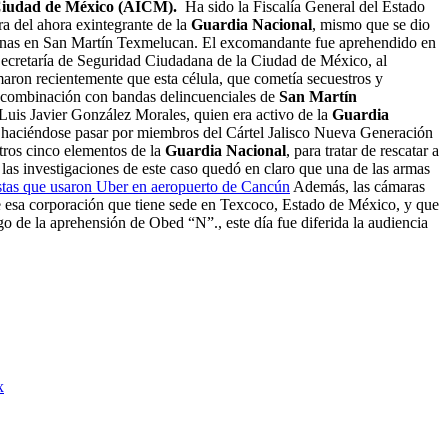
a Ciudad de México (AICM).
Ha sido la Fiscalía General del Estado
ra del ahora exintegrante de la
Guardia Nacional
, mismo que se dio
personas en San Martín Texmelucan. El excomandante fue aprehendido en
Secretaría de Seguridad Ciudadana de la Ciudad de México, al
aron recientemente que esta célula, que cometía secuestros y
 combinación con bandas delincuenciales de
San Martín
 Luis Javier González Morales, quien era activo de la
Guardia
s, haciéndose pasar por miembros del Cártel Jalisco Nueva Generación
tros cinco elementos de la
Guardia Nacional
, para tratar de rescatar a
las investigaciones de este caso quedó en claro que una de las armas
stas que usaron Uber en aeropuerto de Cancún
Además, las cámaras
e esa corporación que tiene sede en Texcoco, Estado de México, y que
ego de la aprehensión de Obed “N”., este día fue diferida la audiencia
x