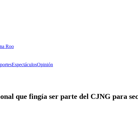
ana Roo
portes
Espectáculos
Opinión
nal que fingía ser parte del CJNG para se