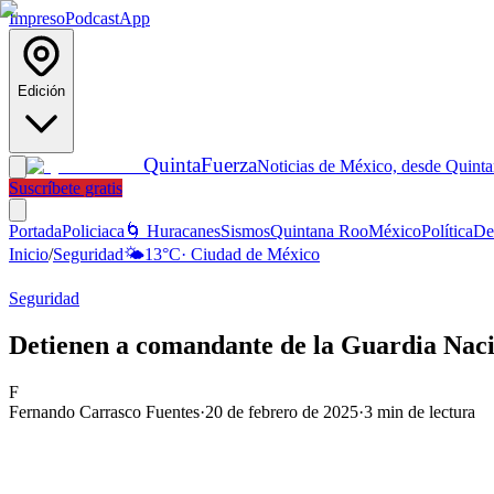
Impreso
Podcast
App
Edición
Quinta
Fuerza
Noticias de México, desde Quint
Suscríbete gratis
Portada
Policiaca
🌀 Huracanes
Sismos
Quintana Roo
México
Política
De
Inicio
/
Seguridad
🌤️
13
°C
·
Ciudad de México
Seguridad
Detienen a comandante de la Guardia Nacio
F
Fernando Carrasco Fuentes
·
20 de febrero de 2025
·
3
min de lectura