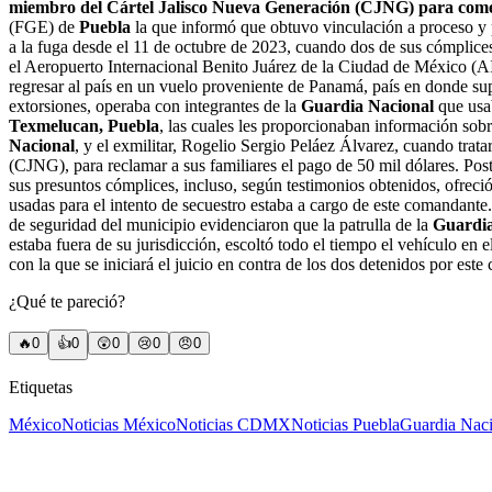
miembro del Cártel Jalisco Nueva Generación (CJNG) para comet
(FGE) de
Puebla
la que informó que obtuvo vinculación a proceso y pr
a la fuga desde el 11 de octubre de 2023, cuando dos de sus cómplices
el Aeropuerto Internacional Benito Juárez de la Ciudad de México (A
regresar al país en un vuelo proveniente de Panamá, país en donde su
extorsiones, operaba con integrantes de la
Guardia Nacional
que usa
Texmelucan, Puebla
, las cuales les proporcionaban información sob
Nacional
, y el exmilitar, Rogelio Sergio Peláez Álvarez, cuando tra
(CJNG), para reclamar a sus familiares el pago de 50 mil dólares.
Post
sus presuntos cómplices, incluso, según testimonios obtenidos, ofreció
usadas para el intento de secuestro estaba a cargo de este comandante
de seguridad del municipio evidenciaron que la patrulla de la
Guardia
estaba fuera de su jurisdicción, escoltó todo el tiempo el vehículo en 
con la que se iniciará el juicio en contra de los dos detenidos por est
¿Qué te pareció?
🔥
0
👍
0
😲
0
😢
0
😠
0
Etiquetas
México
Noticias México
Noticias CDMX
Noticias Puebla
Guardia Naci