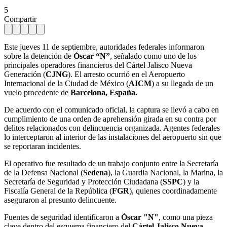
5
Compartir
Este jueves 11 de septiembre, autoridades federales informaron
sobre la detención de
Óscar “N”
, señalado como uno de los
principales operadores financieros del Cártel Jalisco Nueva
Generación (
CJNG
). El arresto ocurrió en el Aeropuerto
Internacional de la Ciudad de México (
AICM
) a su llegada de un
vuelo procedente de
Barcelona, España.
De acuerdo con el comunicado oficial, la captura se llevó a cabo en
cumplimiento de una orden de aprehensión girada en su contra por
delitos relacionados con delincuencia organizada. Agentes federales
lo interceptaron al interior de las instalaciones del aeropuerto sin que
se reportaran incidentes.
El operativo fue resultado de un trabajo conjunto entre la Secretaría
de la Defensa Nacional (
Sedena
), la Guardia Nacional, la Marina, la
Secretaría de Seguridad y Protección Ciudadana (
SSPC
) y la
Fiscalía General de la República (
FGR
), quienes coordinadamente
aseguraron al presunto delincuente.
Fuentes de seguridad identificaron a
Óscar "N"
, como una pieza
clave dentro del esquema financiero del
Cártel Jalisco Nueva