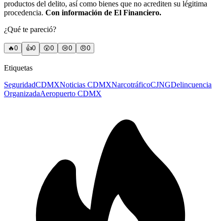
productos del delito, así como bienes que no acrediten su légitima
procedencia.
Con información de El Financiero.
¿Qué te pareció?
🔥
0
👍
0
😲
0
😢
0
😠
0
Etiquetas
Seguridad
CDMX
Noticias CDMX
Narcotráfico
CJNG
Delincuencia
Organizada
Aeropuerto CDMX