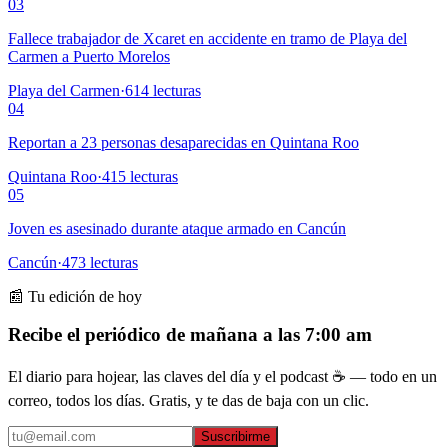
03
Fallece trabajador de Xcaret en accidente en tramo de Playa del
Carmen a Puerto Morelos
Playa del Carmen
·
614
lecturas
04
Reportan a 23 personas desaparecidas en Quintana Roo
Quintana Roo
·
415
lecturas
05
Joven es asesinado durante ataque armado en Cancún
Cancún
·
473
lecturas
📰 Tu edición de hoy
Recibe el periódico de mañana a las 7:00 am
El diario para hojear, las claves del día y el podcast ☕ — todo en un
correo, todos los días. Gratis, y te das de baja con un clic.
Suscribirme