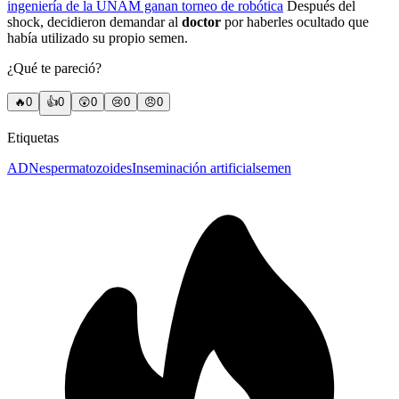
ingeniería de la UNAM ganan torneo de
robótica
Después del
shock, decidieron demandar al
doctor
por haberles ocultado que
había utilizado su propio semen.
¿Qué te pareció?
🔥
0
👍
0
😲
0
😢
0
😠
0
Etiquetas
ADN
espermatozoides
Inseminación artificial
semen