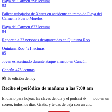
Playa del Carmen
·
596
lecturas
03
Fallece trabajador de Xcaret en accidente en tramo de Playa del
Carmen a Puerto Morelos
Playa del Carmen
·
623
lecturas
04
Reportan a 23 personas desaparecidas en Quintana Roo
Quintana Roo
·
421
lecturas
05
Joven es asesinado durante ataque armado en Cancún
Cancún
·
475
lecturas
📰 Tu edición de hoy
Recibe el periódico de mañana a las 7:00 am
El diario para hojear, las claves del día y el podcast ☕ — todo en un
correo, todos los días. Gratis, y te das de baja con un clic.