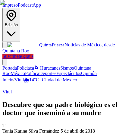
Impreso
Podcast
App
Edición
Noticias de México, desde
Quinta
Fuerza
Quintana Roo
Suscríbete gratis
Portada
Policiaca
🌀 Huracanes
Sismos
Quintana
Roo
México
Política
Deportes
Espectáculos
Opinión
Inicio
/
Viral
🌦️
14
°C
·
Ciudad de México
Viral
Descubre que su padre biológico es el
doctor que inseminó a su madre
T
Tania Karina Silva Fernández
·
5 de abril de 2018