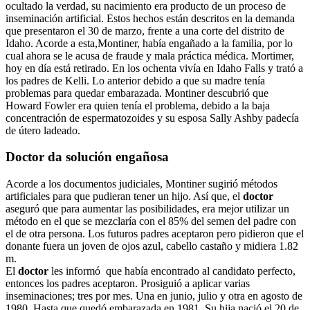
ocultado la verdad, su nacimiento era producto de un proceso de
inseminación artificial. Estos hechos están descritos en la demanda
que presentaron el 30 de marzo, frente a una corte del distrito de
Idaho. Acorde a esta,Montiner, había engañado a la familia, por lo
cual ahora se le acusa de fraude y mala práctica médica. Mortimer,
hoy en día está retirado. En los ochenta vivía en Idaho Falls y trató a
los padres de Kelli. Lo anterior debido a que su madre tenía
problemas para quedar embarazada. Montiner descubrió que
Howard Fowler era quien tenía el problema, debido a la baja
concentración de espermatozoides y su esposa Sally Ashby padecía
de útero ladeado.
Doctor
da solución engañosa
Acorde a los documentos judiciales, Montiner sugirió métodos
artificiales para que pudieran tener un hijo. Así que, el
doctor
aseguró que para aumentar las posibilidades, era mejor utilizar un
método en el que se mezclaría con el 85% del semen del padre con
el de otra persona. Los futuros padres aceptaron pero pidieron que el
donante fuera un joven de ojos azul, cabello castaño y midiera 1.82
m.
El
doctor
les informó que había encontrado al candidato perfecto,
entonces los padres aceptaron. Prosiguió a aplicar varias
inseminaciones; tres por mes. Una en junio, julio y otra en agosto de
1980. Hasta que quedó embarazada en 1981. Su hija nació el 20 de