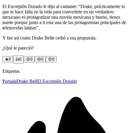
El Escorpión Dorado le dijo al cantante: “Drake, prácticamente lo
que te hace falta en la vida para convertirte en un verdadero
mexicano es protagonizar una novela mexicana y bueno, tienes
suerte porque junto a ti esta una de las protagonistas principales de
telenovelas latinas”.
Y fue así como Drake Belle cedió a esa propuesta.
¿Qué te pareció?
🔥
0
👍
0
😲
0
😢
0
😠
0
Etiquetas
Portada
Drake Bell
El Escorpión Dorado