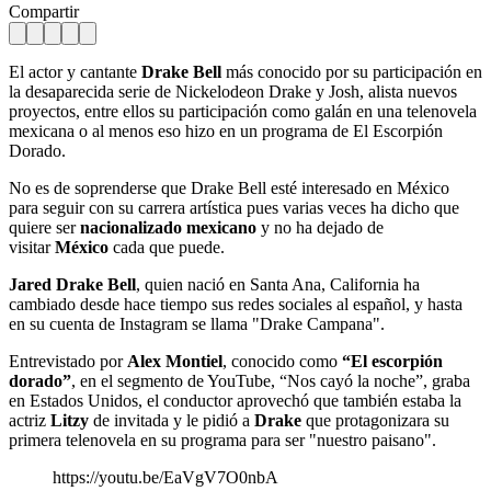
Compartir
El actor y cantante
Drake Bell
más conocido por su participación en
la desaparecida serie de Nickelodeon Drake y Josh, alista nuevos
proyectos, entre ellos su participación como galán en una telenovela
mexicana o al menos eso hizo en un programa de El Escorpión
Dorado.
No es de soprenderse que Drake Bell esté interesado en México
para seguir con su carrera artística pues varias veces ha dicho que
quiere ser
nacionalizado
mexicano
y no ha dejado de
visitar
México
cada que puede.
Jared Drake Bell
, quien nació en Santa Ana, California ha
cambiado desde hace tiempo sus redes sociales al español, y hasta
en su cuenta de Instagram se llama "Drake Campana".
Entrevistado por
Alex Montiel
, conocido como
“El escorpión
dorado”
, en el segmento de YouTube, “Nos cayó la noche”, graba
en Estados Unidos, el conductor aprovechó que también estaba la
actriz
Litzy
de invitada y le pidió a
Drake
que protagonizara su
primera telenovela en su programa para ser "nuestro paisano".
https://youtu.be/EaVgV7O0nbA