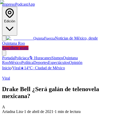
Impreso
Podcast
App
Edición
Noticias de México, desde
Quinta
Fuerza
Quintana Roo
Suscríbete gratis
Portada
Policiaca
🌀 Huracanes
Sismos
Quintana
Roo
México
Política
Deportes
Espectáculos
Opinión
Inicio
/
Viral
☀️
14
°C
·
Ciudad de México
Viral
Drake Bell ¿Será galán de telenovela
mexicana?
A
Ariadna Lira
·
1 de abril de 2021
·
1
min de lectura