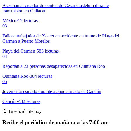
Asesinan al creador de contenido César Gastélum durante
transmisión en Culiacán
México
·
12
lecturas
03
Fallece trabajador de Xcaret en accidente en tramo de Playa del
Carmen a Puerto Morelos
Playa del Carmen
·
583
lecturas
04
Reportan a 23 personas desaparecidas en Quintana Roo
Quintana Roo
·
384
lecturas
05
Joven es asesinado durante ataque armado en Cancún
Cancún
·
432
lecturas
📰 Tu edición de hoy
Recibe el periódico de mañana a las 7:00 am