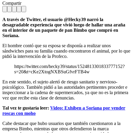
Compartir
A través de Twitter, el usuario @Hecky39 narró la
desagradable experiencia que vivió luego de hallar una araña
en el interior de un paquete de pan Bimbo que compró en
Soriana.
El hombre contó que su esposa se disponía a realizar unos
sándwiches para su familia cuando encontraron el animal, por lo que
pidió la intervención de la Profeco.
https://twitter.com/hecky39/status/1524813301833777152?
s=20&t=cKe2XtogNXBSuGfvrFTB4w
En este sentido, el sujeto alertó de riesgo sanitario y nervioso-
psicológico. También pidió a las autoridades pertinentes proceder e
inspeccionar a la cadena de supermercados, ya que no es la primera
vez que recibe esta clase de denuncias.
Tal vez te gustaría leer:
Video: Exhiben a Soriana por vender
roscas con moho
Cabe destacar que hubo usuarios que también cuestionaron a la
empresa Bimbo, mientras que otros defendieron la marca