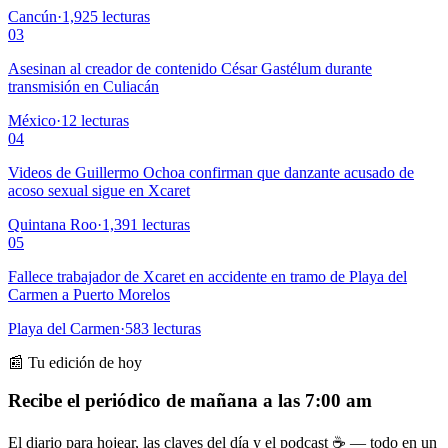
Cancún
·
1,925
lecturas
03
Asesinan al creador de contenido César Gastélum durante
transmisión en Culiacán
México
·
12
lecturas
04
Videos de Guillermo Ochoa confirman que danzante acusado de
acoso sexual sigue en Xcaret
Quintana Roo
·
1,391
lecturas
05
Fallece trabajador de Xcaret en accidente en tramo de Playa del
Carmen a Puerto Morelos
Playa del Carmen
·
583
lecturas
📰 Tu edición de hoy
Recibe el periódico de mañana a las 7:00 am
El diario para hojear, las claves del día y el podcast ☕ — todo en un