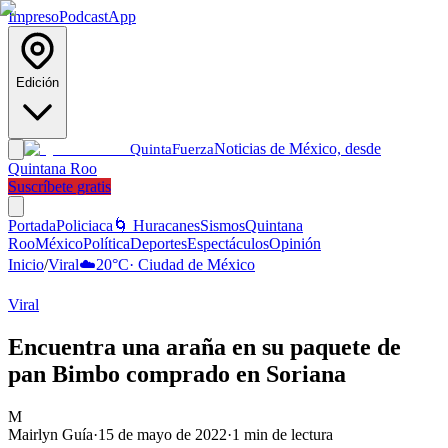
Impreso
Podcast
App
Edición
Noticias de México, desde
Quinta
Fuerza
Quintana Roo
Suscríbete gratis
Portada
Policiaca
🌀 Huracanes
Sismos
Quintana
Roo
México
Política
Deportes
Espectáculos
Opinión
Inicio
/
Viral
☁️
20
°C
·
Ciudad de México
Viral
Encuentra una araña en su paquete de
pan Bimbo comprado en Soriana
M
Mairlyn Guía
·
15 de mayo de 2022
·
1
min de lectura