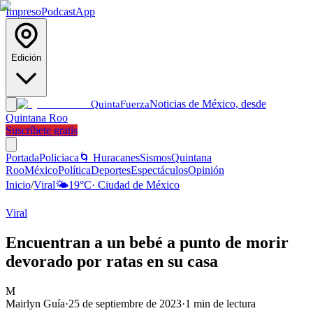
Impreso
Podcast
App
Edición
Noticias de México, desde
Quinta
Fuerza
Quintana Roo
Suscríbete gratis
Portada
Policiaca
🌀 Huracanes
Sismos
Quintana
Roo
México
Política
Deportes
Espectáculos
Opinión
Inicio
/
Viral
🌤️
19
°C
·
Ciudad de México
Viral
Encuentran a un bebé a punto de morir
devorado por ratas en su casa
M
Mairlyn Guía
·
25 de septiembre de 2023
·
1
min de lectura