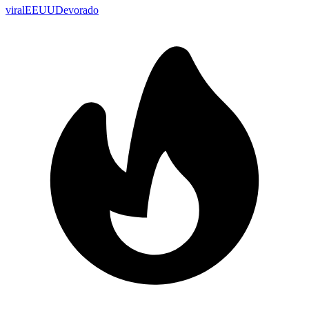
viral
EEUU
Devorado