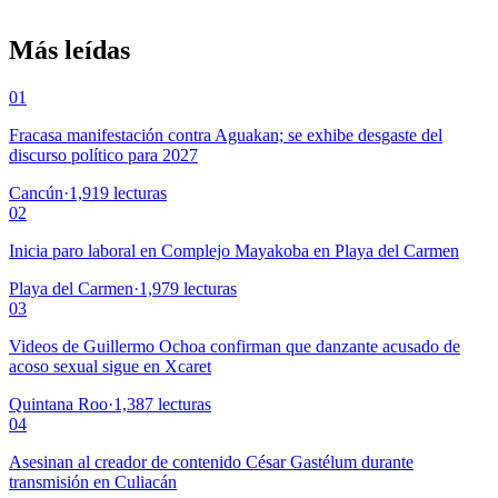
Más leídas
01
Fracasa manifestación contra Aguakan; se exhibe desgaste del
discurso político para 2027
Cancún
·
1,919
lecturas
02
Inicia paro laboral en Complejo Mayakoba en Playa del Carmen
Playa del Carmen
·
1,979
lecturas
03
Videos de Guillermo Ochoa confirman que danzante acusado de
acoso sexual sigue en Xcaret
Quintana Roo
·
1,387
lecturas
04
Asesinan al creador de contenido César Gastélum durante
transmisión en Culiacán