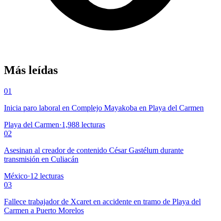
Más leídas
01
Inicia paro laboral en Complejo Mayakoba en Playa del Carmen
Playa del Carmen
·
1,988
lecturas
02
Asesinan al creador de contenido César Gastélum durante
transmisión en Culiacán
México
·
12
lecturas
03
Fallece trabajador de Xcaret en accidente en tramo de Playa del
Carmen a Puerto Morelos