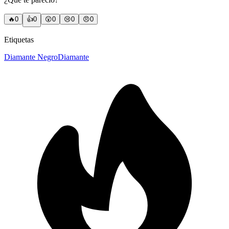
🔥
0
👍
0
😲
0
😢
0
😠
0
Etiquetas
Diamante Negro
Diamante