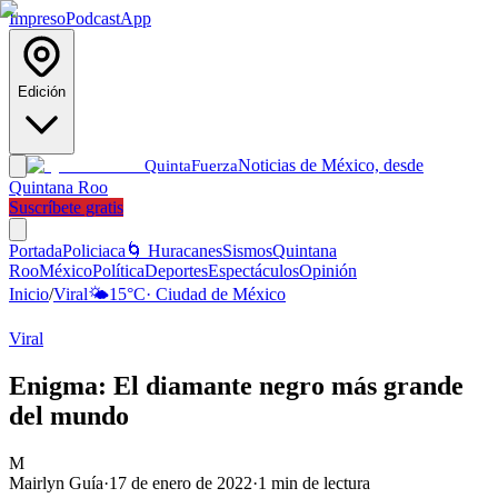
Impreso
Podcast
App
Edición
Noticias de México, desde
Quinta
Fuerza
Quintana Roo
Suscríbete gratis
Portada
Policiaca
🌀 Huracanes
Sismos
Quintana
Roo
México
Política
Deportes
Espectáculos
Opinión
Inicio
/
Viral
🌤️
15
°C
·
Ciudad de México
Viral
Enigma: El diamante negro más grande
del mundo
M
Mairlyn Guía
·
17 de enero de 2022
·
1
min de lectura