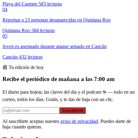
Playa del Carmen
·
583
lecturas
04
Reportan a 23 personas desaparecidas en Quintana Roo
Quintana Roo
·
384
lecturas
05
Joven es asesinado durante ataque armado en Cancún
Cancún
·
432
lecturas
📰 Tu edición de hoy
Recibe el periódico de mañana a las 7:00 am
El diario para hojear, las claves del día y el podcast ☕ — todo en un
correo, todos los días. Gratis, y te das de baja con un clic.
Suscribirme
Al suscribirte aceptas nuestro
aviso de privacidad
. Puedes darte de
baja cuando quieras.