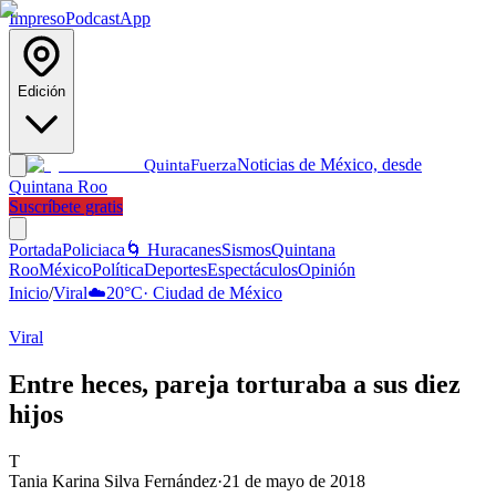
Impreso
Podcast
App
Edición
Noticias de México, desde
Quinta
Fuerza
Quintana Roo
Suscríbete gratis
Portada
Policiaca
🌀 Huracanes
Sismos
Quintana
Roo
México
Política
Deportes
Espectáculos
Opinión
Inicio
/
Viral
☁️
20
°C
·
Ciudad de México
Viral
Entre heces, pareja torturaba a sus diez
hijos
T
Tania Karina Silva Fernández
·
21 de mayo de 2018