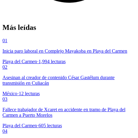
Más leídas
01
Inicia paro laboral en Complejo Mayakoba en Playa del Carmen
Playa del Carmen
·
1,994
lecturas
02
Asesinan al creador de contenido César Gastélum durante
transmisión en Culiacán
México
·
12
lecturas
03
Fallece trabajador de Xcaret en accidente en tramo de Playa del
Carmen a Puerto Morelos
Playa del Carmen
·
605
lecturas
04