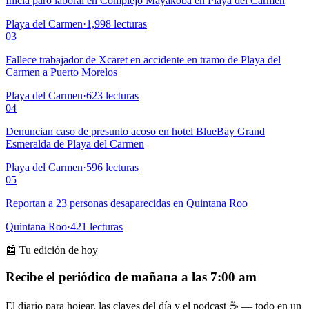
Inicia paro laboral en Complejo Mayakoba en Playa del Carmen
Playa del Carmen
·
1,998
lecturas
03
Fallece trabajador de Xcaret en accidente en tramo de Playa del
Carmen a Puerto Morelos
Playa del Carmen
·
623
lecturas
04
Denuncian caso de presunto acoso en hotel BlueBay Grand
Esmeralda de Playa del Carmen
Playa del Carmen
·
596
lecturas
05
Reportan a 23 personas desaparecidas en Quintana Roo
Quintana Roo
·
421
lecturas
📰 Tu edición de hoy
Recibe el periódico de mañana a las 7:00 am
El diario para hojear, las claves del día y el podcast ☕ — todo en un