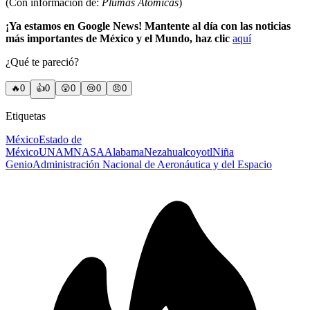
(Con información de:
Plumas Atómicas
)
¡Ya estamos en Google News! Mantente al día con las noticias
más importantes de México y el Mundo, haz clic
aquí
¿Qué te pareció?
🔥
0
👍
0
😲
0
😢
0
😠
0
Etiquetas
México
Estado de
México
UNAM
NASA
Alabama
Nezahualcoyotl
Niña
Genio
Administración Nacional de Aeronáutica y del Espacio