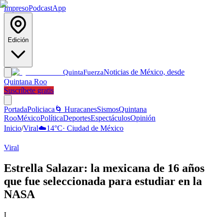
Impreso
Podcast
App
Edición
Noticias de México, desde
Quinta
Fuerza
Quintana Roo
Suscríbete gratis
Portada
Policiaca
🌀 Huracanes
Sismos
Quintana
Roo
México
Política
Deportes
Espectáculos
Opinión
Inicio
/
Viral
☁️
14
°C
·
Ciudad de México
Viral
Estrella Salazar: la mexicana de 16 años
que fue seleccionada para estudiar en la
NASA
I