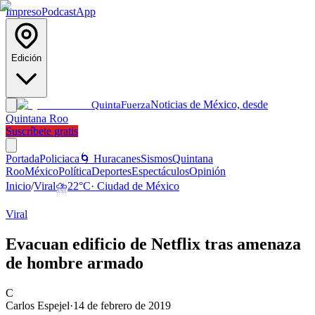
Impreso
Podcast
App
Edición
Noticias de México, desde
Quinta
Fuerza
Quintana Roo
Suscríbete gratis
Portada
Policiaca
🌀 Huracanes
Sismos
Quintana
Roo
México
Política
Deportes
Espectáculos
Opinión
Inicio
/
Viral
⛈️
22
°C
·
Ciudad de México
Viral
Evacuan edificio de Netflix tras amenaza
de hombre armado
C
Carlos Espejel
·
14 de febrero de 2019