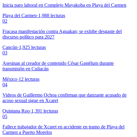
Inicia paro laboral en Complejo Mayakoba en Playa del Carmen
Playa del Carmen
·
1,988
lecturas
02
Fracasa manifestación contra Aguakan; se exhibe desgaste del
discurso político para 2027
Cancún
·
1,925
lecturas
03
Asesinan al creador de contenido César Gastélum durante
transmisión en Culiacán
México
·
12
lecturas
04
Videos de Guillermo Ochoa confirman que danzante acusado de
acoso sexual sigue en Xcaret
Quintana Roo
·
1,391
lecturas
05
Fallece trabajador de Xcaret en accidente en tramo de Playa del
Carmen a Puerto Morelos