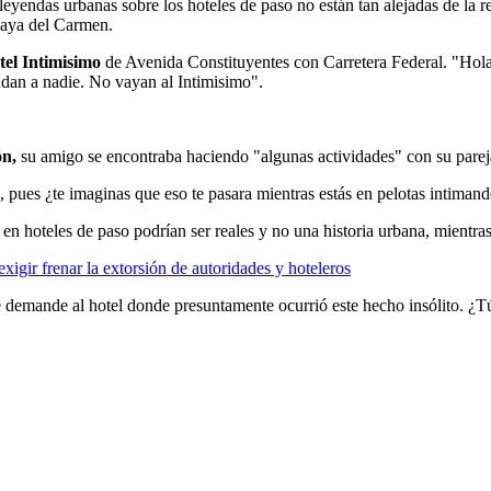
leyendas urbanas sobre los hoteles de paso no están tan alejadas de la r
Playa del Carmen.
tel Intimisimo
de Avenida Constituyentes con Carretera Federal. "Hol
endan a nadie. No vayan al Intimisimo".
ón,
su amigo se encontraba haciendo "algunas actividades" con su pareja
 pues ¿te imaginas que eso te pasara mientras estás en pelotas intimand
n hoteles de paso podrían ser reales y no una historia urbana, mientras
igir frenar la extorsión de autoridades y hoteleros
e demande al hotel donde presuntamente ocurrió este hecho insólito. ¿T