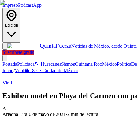
Impreso
Podcast
App
Edición
Quinta
Fuerza
Noticias de México, desde Quint
Suscríbete gratis
Portada
Policiaca
🌀 Huracanes
Sismos
Quintana Roo
México
Política
De
Inicio
/
Viral
🌦️
18
°C
·
Ciudad de México
Viral
Exhiben motel en Playa del Carmen con pas
A
Ariadna Lira
·
6 de mayo de 2021
·
2
min de lectura