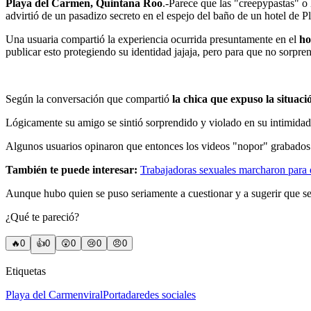
Playa del Carmen, Quintana Roo
.-Parece que las "creepypastas" o 
advirtió de un pasadizo secreto en el espejo del baño de un hotel de 
Una usuaria compartió la experiencia ocurrida presuntamente en el
ho
publicar esto protegiendo su identidad jajaja, pero para que no sorpr
Según la conversación que compartió
la chica que expuso la situaci
Lógicamente su amigo se sintió sorprendido y violado en su intimidad,
Algunos usuarios opinaron que entonces los videos "nopor" grabados e
También te puede interesar:
Trabajadoras sexuales marcharon para ex
Aunque hubo quien se puso seriamente a cuestionar y a sugerir que s
¿Qué te pareció?
🔥
0
👍
0
😲
0
😢
0
😠
0
Etiquetas
Playa del Carmen
viral
Portada
redes sociales