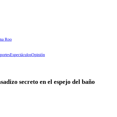
ana Roo
portes
Espectáculos
Opinión
adizo secreto en el espejo del baño