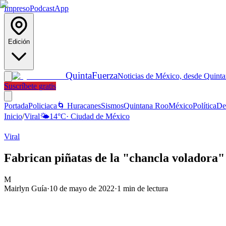
Impreso
Podcast
App
Edición
Quinta
Fuerza
Noticias de México, desde Quint
Suscríbete gratis
Portada
Policiaca
🌀 Huracanes
Sismos
Quintana Roo
México
Política
De
Inicio
/
Viral
🌤️
14
°C
·
Ciudad de México
Viral
Fabrican piñatas de la "chancla voladora" 
M
Mairlyn Guía
·
10 de mayo de 2022
·
1
min de lectura