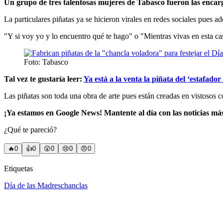
Un grupo de tres talentosas mujeres de Tabasco fueron las encar
La particulares piñatas ya se hicieron virales en redes sociales pues
"Y si voy yo y lo encuentro qué te hago" o "Mientras vivas en esta ca
Foto: Tabasco
Tal vez te gustaría leer:
Ya está a la venta la piñata del ‘estafado
Las piñatas son toda una obra de arte pues están creadas en vistosos c
¡Ya estamos en Google News! Mantente al día con las noticias má
¿Qué te pareció?
🔥
0
👍
0
😲
0
😢
0
😠
0
Etiquetas
Día de las Madres
chanclas