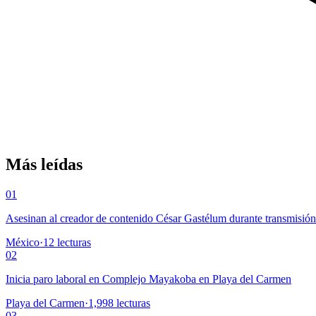
Más leídas
01
Asesinan al creador de contenido César Gastélum durante transmisió
México
·
12
lecturas
02
Inicia paro laboral en Complejo Mayakoba en Playa del Carmen
Playa del Carmen
·
1,998
lecturas
03