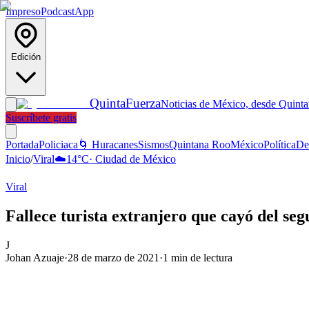
Impreso
Podcast
App
Edición
Quinta
Fuerza
Noticias de México, desde Quint
Suscríbete gratis
Portada
Policiaca
🌀 Huracanes
Sismos
Quintana Roo
México
Política
De
Inicio
/
Viral
☁️
14
°C
·
Ciudad de México
Viral
Fallece turista extranjero que cayó del se
J
Johan Azuaje
·
28 de marzo de 2021
·
1
min de lectura