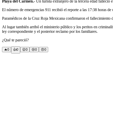
Playa del Carmen.-
Un turista extranjero de la tercera edad falleció 
El número de emergencias 911 recibió el reporte a las 17:38 horas de 
Paramédicos de la Cruz Roja Mexicana confirmaron el fallecimiento de
Al lugar también arribó el ministerio público y los peritos en crimina
ley correspondiente y el posterior reclamo por los familiares.
¿Qué te pareció?
🔥
0
👍
0
😲
0
😢
0
😠
0