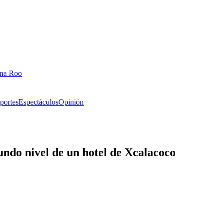
ana Roo
portes
Espectáculos
Opinión
gundo nivel de un hotel de Xcalacoco