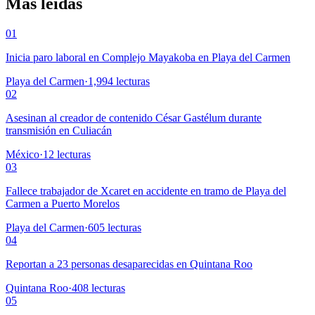
Más leídas
01
Inicia paro laboral en Complejo Mayakoba en Playa del Carmen
Playa del Carmen
·
1,994
lecturas
02
Asesinan al creador de contenido César Gastélum durante
transmisión en Culiacán
México
·
12
lecturas
03
Fallece trabajador de Xcaret en accidente en tramo de Playa del
Carmen a Puerto Morelos
Playa del Carmen
·
605
lecturas
04
Reportan a 23 personas desaparecidas en Quintana Roo
Quintana Roo
·
408
lecturas
05