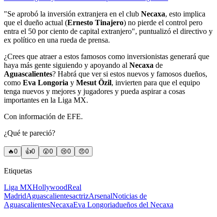
"Se aprobó la inversión extranjera en el club
Necaxa
, esto implica
que el dueño actual (
Ernesto Tinajero
) no pierde el control pero
entra el 50 por ciento de capital extranjero", puntualizó el directivo y
ex político en una rueda de prensa.
¿Crees que atraer a estos famosos como inversionistas generará que
haya más gente siguiendo y apoyando al
Necaxa
de
Aguascalientes
? Habrá que ver si estos nuevos y famosos dueños,
como
Eva Longoria
y
Mesut Özil
, invierten para que el equipo
tenga nuevos y mejores y jugadores y pueda aspirar a cosas
importantes en la Liga MX.
Con información de EFE.
¿Qué te pareció?
🔥
0
👍
0
😲
0
😢
0
😠
0
Etiquetas
Liga MX
Hollywood
Real
Madrid
Aguascalientes
actriz
Arsenal
Noticias de
Aguascalientes
Necaxa
Eva Longoria
dueños del Necaxa