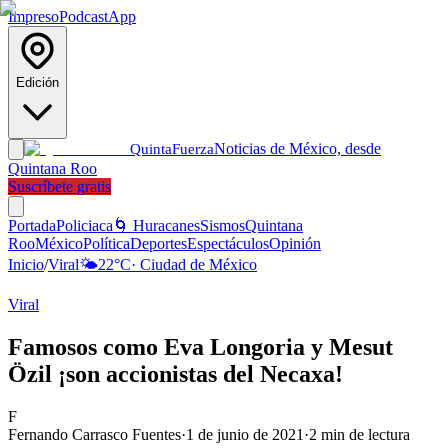
Impreso
Podcast
App
Edición
Noticias de México, desde
Quinta
Fuerza
Quintana Roo
Suscríbete gratis
Portada
Policiaca
🌀 Huracanes
Sismos
Quintana
Roo
México
Política
Deportes
Espectáculos
Opinión
Inicio
/
Viral
🌤️
22
°C
·
Ciudad de México
Viral
Famosos como Eva Longoria y Mesut
Özil ¡son accionistas del Necaxa!
F
Fernando Carrasco Fuentes
·
1 de junio de 2021
·
2
min de lectura