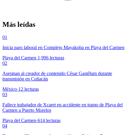
Más leídas
01
Inicia paro laboral en Complejo Mayakoba en Playa del Carmen
Playa del Carmen
·
1,996
lecturas
02
Asesinan al creador de contenido César Gastélum durante
transmisión en Culiacán
México
·
12
lecturas
03
Fallece trabajador de Xcaret en accidente en tramo de Playa del
Carmen a Puerto Morelos
Playa del Carmen
·
614
lecturas
04