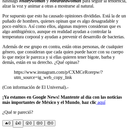
hashtags
#hairywoman
y
#beardedwoman
para seguir la tendencia,
alzar la voz y animar a otras a mostrarse al natural.
Por supuesto que esto ha causado opiniones divididas. Está la de un
puñado de hombres, quienes opinan que es algo desagradable y
poco estético. Así como ellos, algunas mujeres consideran que es
algo antihigiénico, aunque en realidad ayudan a controlar la
temperatura corporal y ayudan a prevenir el desarrollo de bacterias.
Además de ese grupo en contra, están otras personas, de cualquier
género, que consideran que cada quien puede hacer con su cuerpo
lo que mejor le parezca y si ellas quieren tener bigote, barba y
demás, están en su derecho. ¿Qué opinas?
https://www.instagram.com/p/CXMCeRorepw/?
utm_source=ig_web_copy_link
(Con información de El Universal).-
¡Ya estamos en Google News! Mantente al día con las noticias
más importantes de México y el Mundo
,
haz clic
aquí
¿Qué te pareció?
🔥
0
👍
0
😲
0
😢
0
😠
0