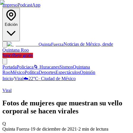
Impreso
Podcast
App
Edición
Noticias de México, desde
Quinta
Fuerza
Quintana Roo
Suscríbete gratis
Portada
Policiaca
🌀 Huracanes
Sismos
Quintana
Roo
México
Política
Deportes
Espectáculos
Opinión
Inicio
/
Viral
☁️
22
°C
·
Ciudad de México
Viral
Fotos de mujeres que muestran su vello
corporal se hacen virales
Q
Quinta Fuerza
·
19 de diciembre de 2021
·
2
min de lectura