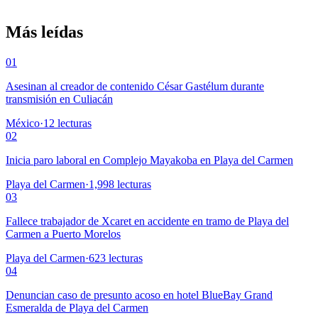
Más leídas
01
Asesinan al creador de contenido César Gastélum durante
transmisión en Culiacán
México
·
12
lecturas
02
Inicia paro laboral en Complejo Mayakoba en Playa del Carmen
Playa del Carmen
·
1,998
lecturas
03
Fallece trabajador de Xcaret en accidente en tramo de Playa del
Carmen a Puerto Morelos
Playa del Carmen
·
623
lecturas
04
Denuncian caso de presunto acoso en hotel BlueBay Grand
Esmeralda de Playa del Carmen