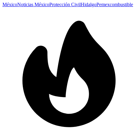
México
Noticias México
Protección Civil
Hidalgo
Pemex
combustible