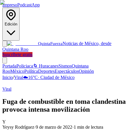
Impreso
Podcast
App
Edición
Noticias de México, desde
Quinta
Fuerza
Quintana Roo
Suscríbete gratis
Portada
Policiaca
🌀 Huracanes
Sismos
Quintana
Roo
México
Política
Deportes
Espectáculos
Opinión
Inicio
/
Viral
☁️
16
°C
·
Ciudad de México
Viral
Fuga de combustible en toma clandestina
provoca intensa movilización
Y
Yeysy Rodríguez
·
9 de marzo de 2022
·
1
min de lectura