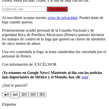
correo, todos los días. Gratis, y te das de baja con un clic.
Suscribirme
Al suscribirte aceptas nuestro
aviso de privacidad
. Puedes darte de
baja cuando quieras.
Posteriormente acudió personal de la Guardia Nacional y de
seguridad física de Petróleos Mexicanos (Pemex) quienes iniciaron
los trabajos de control de la fuga que generó un chorro de alrededor
de cinco metros de altura.
Una vez controlada la fuga, la toma clandestina fue cancelada por el
personal de Pemex.
Con información de: EXCÉLSIOR
¡Ya estamos en Google News! Mantente al día con las noticias
más importantes de México y el Mundo, haz clic
aquí
¿Qué te pareció?
🔥
0
👍
0
😲
0
😢
0
😠
0
Etiquetas