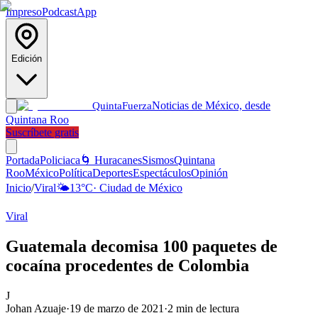
Impreso
Podcast
App
Edición
Noticias de México, desde
Quinta
Fuerza
Quintana Roo
Suscríbete gratis
Portada
Policiaca
🌀 Huracanes
Sismos
Quintana
Roo
México
Política
Deportes
Espectáculos
Opinión
Inicio
/
Viral
🌤️
13
°C
·
Ciudad de México
Viral
Guatemala decomisa 100 paquetes de
cocaína procedentes de Colombia
J
Johan Azuaje
·
19 de marzo de 2021
·
2
min de lectura