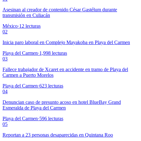
Asesinan al creador de contenido César Gastélum durante
transmisión en Culiacán
México
·
12
lecturas
02
Inicia paro laboral en Complejo Mayakoba en Playa del Carmen
Playa del Carmen
·
1,998
lecturas
03
Fallece trabajador de Xcaret en accidente en tramo de Playa del
Carmen a Puerto Morelos
Playa del Carmen
·
623
lecturas
04
Denuncian caso de presunto acoso en hotel BlueBay Grand
Esmeralda de Playa del Carmen
Playa del Carmen
·
596
lecturas
05
Reportan a 23 personas desaparecidas en Quintana Roo