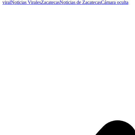
viral
Noticias Virales
Zacatecas
Noticias de Zacatecas
Cámara oculta