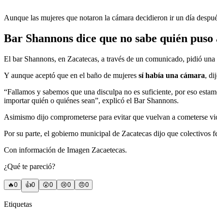
Aunque las mujeres que notaron la cámara decidieron ir un día despu
Bar Shannons dice que no sabe quién puso 
El bar Shannons, en Zacatecas, a través de un comunicado, pidió una di
Y aunque aceptó que en el baño de mujeres
sí había una cámara
, di
“Fallamos y sabemos que una disculpa no es suficiente, por eso estamo
importar quién o quiénes sean”, explicó el Bar Shannons.
Asimismo dijo comprometerse para evitar que vuelvan a cometerse viola
Por su parte, el gobierno municipal de Zacatecas dijo que colectivos f
Con información de Imagen Zacaetecas.
¿Qué te pareció?
🔥
0
👍
0
😲
0
😢
0
😠
0
Etiquetas