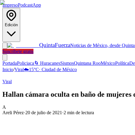
Impreso
Podcast
App
Edición
Quinta
Fuerza
Noticias de México, desde Quint
Suscríbete gratis
Portada
Policiaca
🌀 Huracanes
Sismos
Quintana Roo
México
Política
De
Inicio
/
Viral
☁️
15
°C
·
Ciudad de México
Viral
Hallan cámara oculta en baño de mujeres 
A
Areli Pérez
·
20 de julio de 2021
·
2
min de lectura