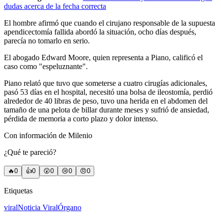
dudas acerca de la fecha correcta
El hombre afirmó que cuando el cirujano responsable de la supuesta
apendicectomía fallida abordó la situación, ocho días después,
parecía no tomarlo en serio.
El abogado Edward Moore, quien representa a Piano, calificó el
caso como "espeluznante".
Piano relató que tuvo que someterse a cuatro cirugías adicionales,
pasó 53 días en el hospital, necesitó una bolsa de ileostomía, perdió
alrededor de 40 libras de peso, tuvo una herida en el abdomen del
tamaño de una pelota de billar durante meses y sufrió de ansiedad,
pérdida de memoria a corto plazo y dolor intenso.
Con información de Milenio
¿Qué te pareció?
🔥
0
👍
0
😲
0
😢
0
😠
0
Etiquetas
viral
Noticia Viral
Órgano