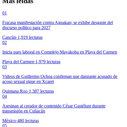
Más leídas
01
Fracasa manifestación contra Aguakan; se exhibe desgaste del
discurso político para 2027
Cancún
·
1,919
lecturas
02
Inicia paro laboral en Complejo Mayakoba en Playa del Carmen
Playa del Carmen
·
1,979
lecturas
03
Videos de Guillermo Ochoa confirman que danzante acusado de
acoso sexual sigue en Xcaret
Quintana Roo
·
1,387
lecturas
04
Asesinan al creador de contenido César Gastélum durante
transmisión en Culiacán
México
·
480
lecturas
05