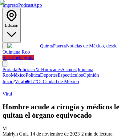
Impreso
Podcast
App
Edición
Noticias de México, desde
Quinta
Fuerza
Quintana Roo
Suscríbete gratis
Portada
Policiaca
🌀 Huracanes
Sismos
Quintana
Roo
México
Política
Deportes
Espectáculos
Opinión
Inicio
/
Viral
🌧️
17
°C
·
Ciudad de México
Viral
Hombre acude a cirugía y médicos le
quitan el órgano equivocado
M
Mairlyn Guía
·
14 de noviembre de 2023
·
2
min de lectura