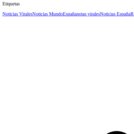
Etiquetas
Noticias Virales
Noticias Mundo
España
notas virales
Noticias España
R