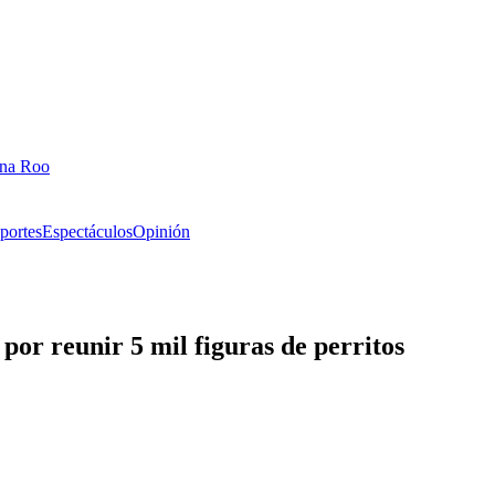
ana Roo
portes
Espectáculos
Opinión
or reunir 5 mil figuras de perritos