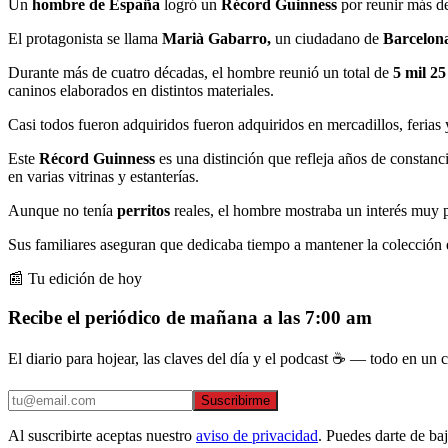
Un
hombre de España
logró un
Récord Guinness
por reunir más d
El protagonista se llama
Marià Gabarro,
un ciudadano de
Barcelon
Durante más de cuatro décadas, el hombre reunió un total de
5 mil 25
caninos elaborados en distintos materiales.
Casi todos fueron adquiridos fueron adquiridos en mercadillos, ferias 
Este
Récord Guinness
es una distinción que refleja años de constan
en varias vitrinas y estanterías.
Aunque no tenía
perritos
reales, el hombre mostraba un interés muy pa
Sus familiares aseguran que dedicaba tiempo a mantener la colección e
📰 Tu edición de hoy
Recibe el periódico de mañana a las 7:00 am
El diario para hojear, las claves del día y el podcast ☕ — todo en un co
Suscribirme
Al suscribirte aceptas nuestro
aviso de privacidad
. Puedes darte de ba