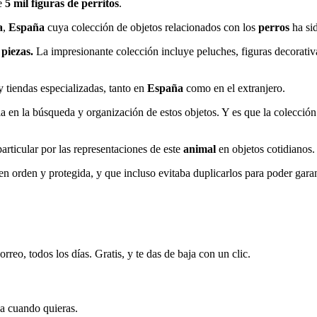
e
5 mil figuras de
perritos
.
a
,
España
cuya colección de objetos relacionados con los
perros
ha si
 piezas.
La impresionante colección incluye peluches, figuras decorativ
y tiendas especializadas, tanto en
España
como en el extranjero.
cia en la búsqueda y organización de estos objetos. Y es que la colecció
rticular por las representaciones de este
animal
en objetos cotidianos.
n orden y protegida, y que incluso evitaba duplicarlos para poder garan
rreo, todos los días. Gratis, y te das de baja con un clic.
ja cuando quieras.