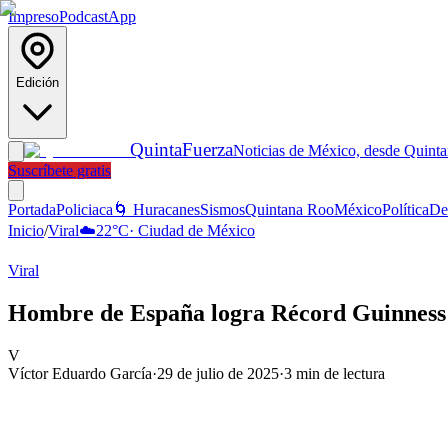
Impreso
Podcast
App
Edición
Quinta
Fuerza
Noticias de México, desde Quint
Suscríbete gratis
Portada
Policiaca
🌀 Huracanes
Sismos
Quintana Roo
México
Política
De
Inicio
/
Viral
☁️
22
°C
·
Ciudad de México
Viral
Hombre de España logra Récord Guinness p
V
Víctor Eduardo García
·
29 de julio de 2025
·
3
min de lectura