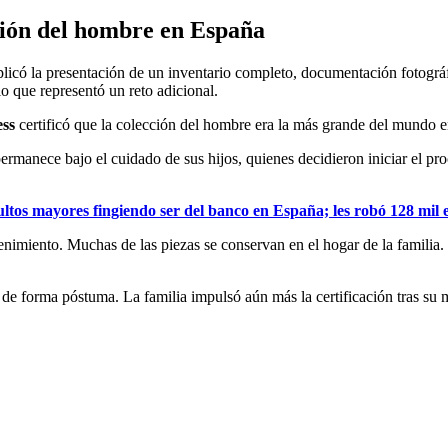
ción del hombre en España
licó la presentación de un inventario completo, documentación fotográfi
lo que representó un reto adicional.
ess
certificó que la colección del hombre era la más grande del mundo e
ermanece bajo el cuidado de sus hijos, quienes decidieron iniciar el pro
ultos mayores fingiendo ser del banco en España; les robó 128 mil 
tenimiento. Muchas de las piezas se conservan en el hogar de la familia
 de forma póstuma. La familia impulsó aún más la certificación tras su