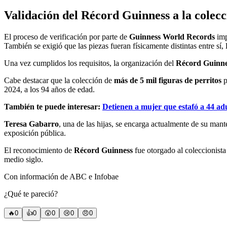
Validación del Récord Guinness a la colec
El proceso de verificación por parte de
Guinness World Records
imp
También se exigió que las piezas fueran físicamente distintas entre sí, 
Una vez cumplidos los requisitos, la organización del
Récord Guinn
Cabe destacar que la colección de
más de 5 mil figuras de perritos
p
2024, a los 94 años de edad.
También te puede interesar:
Detienen a mujer que estafó a 44 ad
Teresa Gabarro
, una de las hijas, se encarga actualmente de su man
exposición pública.
El reconocimiento de
Récord Guinness
fue otorgado al coleccionista
medio siglo.
Con información de ABC e Infobae
¿Qué te pareció?
🔥
0
👍
0
😲
0
😢
0
😠
0