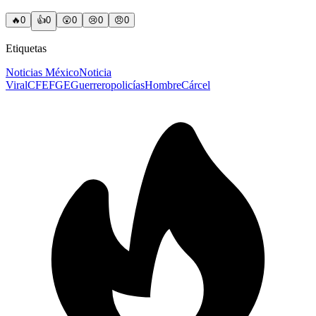
🔥
0
👍
0
😲
0
😢
0
😠
0
Etiquetas
Noticias México
Noticia
Viral
CFE
FGE
Guerrero
policías
Hombre
Cárcel