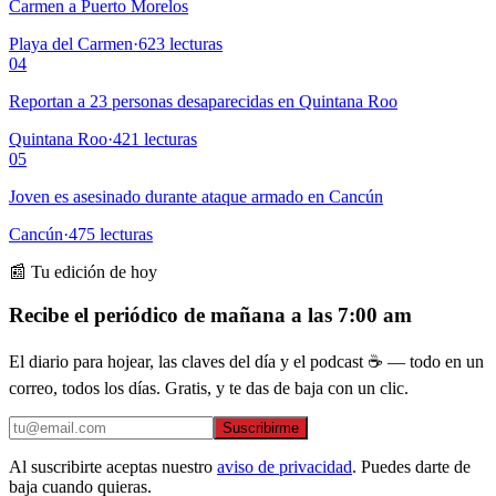
Carmen a Puerto Morelos
Playa del Carmen
·
623
lecturas
04
Reportan a 23 personas desaparecidas en Quintana Roo
Quintana Roo
·
421
lecturas
05
Joven es asesinado durante ataque armado en Cancún
Cancún
·
475
lecturas
📰 Tu edición de hoy
Recibe el periódico de mañana a las 7:00 am
El diario para hojear, las claves del día y el podcast ☕ — todo en un
correo, todos los días. Gratis, y te das de baja con un clic.
Suscribirme
Al suscribirte aceptas nuestro
aviso de privacidad
. Puedes darte de
baja cuando quieras.