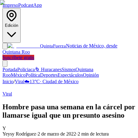
Impreso
Podcast
App
Edición
Noticias de México, desde
Quinta
Fuerza
Quintana Roo
Suscríbete gratis
Portada
Policiaca
🌀 Huracanes
Sismos
Quintana
Roo
México
Política
Deportes
Espectáculos
Opinión
Inicio
/
Viral
☁️
13
°C
·
Ciudad de México
Viral
Hombre pasa una semana en la cárcel por
llamarse igual que un presunto asesino
Y
Yeysy Rodríguez
·
2 de marzo de 2022
·
2
min de lectura