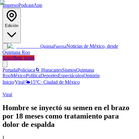
Impreso
Podcast
App
Edición
Noticias de México, desde
Quinta
Fuerza
Quintana Roo
Suscríbete gratis
Portada
Policiaca
🌀 Huracanes
Sismos
Quintana
Roo
México
Política
Deportes
Espectáculos
Opinión
Inicio
/
Viral
🌤️
15
°C
·
Ciudad de México
Viral
Hombre se inyectó su semen en el brazo
por 18 meses como tratamiento para
dolor de espalda
I