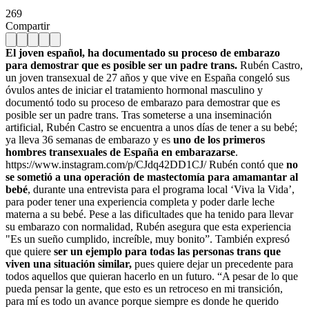
269
Compartir
El joven español, ha documentado su proceso de embarazo
para demostrar que es posible ser un padre trans.
Rubén Castro,
un joven transexual de 27 años y que vive en España congeló sus
óvulos antes de iniciar el tratamiento hormonal masculino y
documentó todo su proceso de embarazo para demostrar que es
posible ser un padre trans. Tras someterse a una inseminación
artificial, Rubén Castro se encuentra a unos días de tener a su bebé;
ya lleva 36 semanas de embarazo y es
uno de los primeros
hombres transexuales de España en embarazarse
.
https://www.instagram.com/p/CJdq42DD1CJ/ Rubén contó que
no
se sometió a una operación de mastectomía para amamantar al
bebé
, durante una entrevista para el programa local ‘Viva la Vida’,
para poder tener una experiencia completa y poder darle leche
materna a su bebé. Pese a las dificultades que ha tenido para llevar
su embarazo con normalidad, Rubén asegura que esta experiencia
"Es un sueño cumplido, increíble, muy bonito”. También expresó
que quiere
ser un ejemplo para todas las personas trans que
viven una situación similar,
pues quiere dejar un precedente para
todos aquellos que quieran hacerlo en un futuro. “A pesar de lo que
pueda pensar la gente, que esto es un retroceso en mi transición,
para mí es todo un avance porque siempre es donde he querido