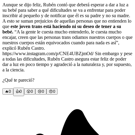
Aunque se dijo feliz, Rubén contó que deberá esperar a dar a luz a
su bebé para saber a qué dificultades se va a enfrentar para poder
inscribir al pequeño y de notificar que él es su padre y no su madre.
A esto se suman prejuicios de aquellas personas que no entienden lo
que
este joven trans está haciendo ni su deseo de tener a su
bebé.
“A la gente le cuesta mucho entenderlo, le cuesta mucho
encajar, creen que las personas trans odiamos nuestros cuerpos o que
nuestros cuerpos están equivocados cuando para nada es así”,
explicó Rubén Castro.
https://www.instagram.com/p/CNE4UBZjmOd/ Sin embargo y pese
a todas las dificultades, Rubén Castro asegura estar feliz de poder
dar a luz en poco tiempo y agradeció a la naturaleza y, por supuesto,
a la ciencia.
¿Qué te pareció?
🔥
0
👍
0
😲
0
😢
0
😠
0