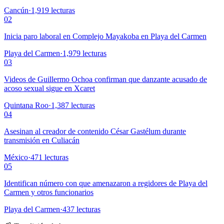
Cancún
·
1,919
lecturas
02
Inicia paro laboral en Complejo Mayakoba en Playa del Carmen
Playa del Carmen
·
1,979
lecturas
03
Videos de Guillermo Ochoa confirman que danzante acusado de
acoso sexual sigue en Xcaret
Quintana Roo
·
1,387
lecturas
04
Asesinan al creador de contenido César Gastélum durante
transmisión en Culiacán
México
·
471
lecturas
05
Identifican número con que amenazaron a regidores de Playa del
Carmen y otros funcionarios
Playa del Carmen
·
437
lecturas