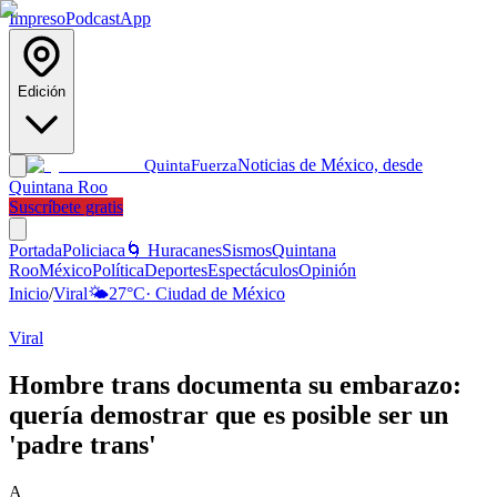
Impreso
Podcast
App
Edición
Noticias de México, desde
Quinta
Fuerza
Quintana Roo
Suscríbete gratis
Portada
Policiaca
🌀 Huracanes
Sismos
Quintana
Roo
México
Política
Deportes
Espectáculos
Opinión
Inicio
/
Viral
🌤️
27
°C
·
Ciudad de México
Viral
Hombre trans documenta su embarazo:
quería demostrar que es posible ser un
'padre trans'
A