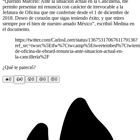
“Querido Marcelo: Ante la situación actual en la Cancillería, me
permito presentar mi renuncia con carácter de irrevocable a la
Jefatura de Oficina que me conferiste desde el 1 de diciembre de
2018. Deseo de corazón que sigas teniendo éxito, y que mires
siempre por el bien de nuestro amado México”, escribió Medina en
el documento.
https://twitter.com/CarlosLoret/status/1367531706761179136?
ref_src=twsrc%5Etfw%7Ctwcamp%5Etweetembed%7Ctwte
de-oficina-de-ebrard-renuncia-ante-situacion-actual-en-
la-cancilleria%2F
¿Qué te pareció?
🔥
0
👍
0
😲
0
😢
0
😠
0