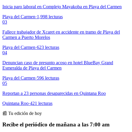
Inicia paro laboral en Complejo Mayakoba en Playa del Carmen
Playa del Carmen
·
1,998
lecturas
03
Fallece trabajador de Xcaret en accidente en tramo de Playa del
Carmen a Puerto Morelos
Playa del Carmen
·
623
lecturas
04
Denuncian caso de presunto acoso en hotel BlueBay Grand
Esmeralda de Playa del Carmen
Playa del Carmen
·
596
lecturas
05
Reportan a 23 personas desaparecidas en Quintana Roo
Quintana Roo
·
421
lecturas
📰 Tu edición de hoy
Recibe el periódico de mañana a las 7:00 am