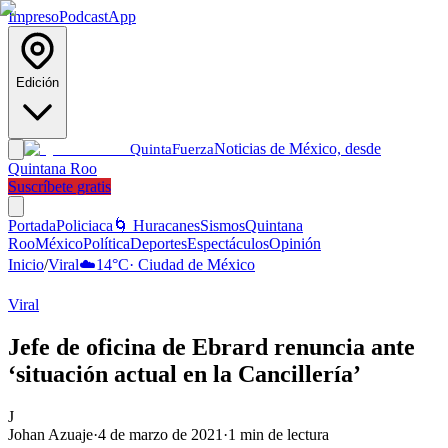
Impreso
Podcast
App
Edición
Noticias de México, desde
Quinta
Fuerza
Quintana Roo
Suscríbete gratis
Portada
Policiaca
🌀 Huracanes
Sismos
Quintana
Roo
México
Política
Deportes
Espectáculos
Opinión
Inicio
/
Viral
☁️
14
°C
·
Ciudad de México
Viral
Jefe de oficina de Ebrard renuncia ante
‘situación actual en la Cancillería’
J
Johan Azuaje
·
4 de marzo de 2021
·
1
min de lectura