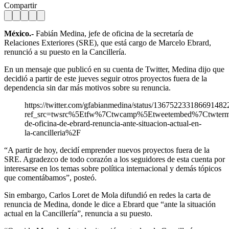
Compartir
México.-
Fabián Medina, jefe de oficina de la secretaría de
Relaciones Exteriores (SRE), que está cargo de Marcelo Ebrard,
renunció a su puesto en la Cancillería.
En un mensaje que publicó en su cuenta de Twitter, Medina dijo que
decidió a partir de este jueves seguir otros proyectos fuera de la
dependencia sin dar más motivos sobre su renuncia.
https://twitter.com/gfabianmedina/status/136752233186691482
ref_src=twsrc%5Etfw%7Ctwcamp%5Etweetembed%7Ctwte
de-oficina-de-ebrard-renuncia-ante-situacion-actual-en-
la-cancilleria%2F
“A partir de hoy, decidí emprender nuevos proyectos fuera de la
SRE. Agradezco de todo corazón a los seguidores de esta cuenta por
interesarse en los temas sobre política internacional y demás tópicos
que comentábamos”, posteó.
Sin embargo, Carlos Loret de Mola difundió en redes la carta de
renuncia de Medina, donde le dice a Ebrard que “ante la situación
actual en la Cancillería”, renuncia a su puesto.