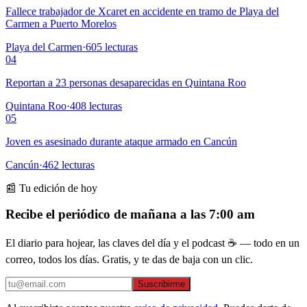
Fallece trabajador de Xcaret en accidente en tramo de Playa del
Carmen a Puerto Morelos
Playa del Carmen
·
605
lecturas
04
Reportan a 23 personas desaparecidas en Quintana Roo
Quintana Roo
·
408
lecturas
05
Joven es asesinado durante ataque armado en Cancún
Cancún
·
462
lecturas
📰 Tu edición de hoy
Recibe el periódico de mañana a las 7:00 am
El diario para hojear, las claves del día y el podcast ☕ — todo en un
correo, todos los días. Gratis, y te das de baja con un clic.
Suscribirme