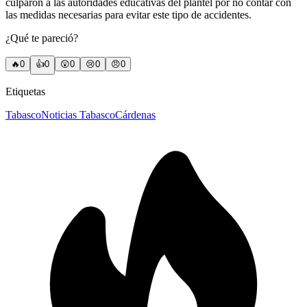
culparon a las autoridades educativas del plantel por no contar con
las medidas necesarias para evitar este tipo de accidentes.
¿Qué te pareció?
🔥
0
👍
0
😲
0
😢
0
😠
0
Etiquetas
Tabasco
Noticias Tabasco
Cárdenas