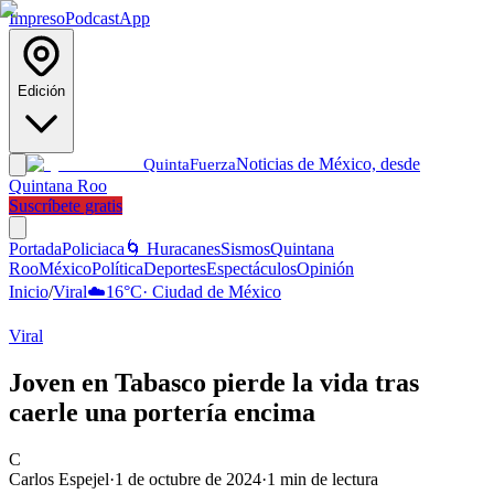
Impreso
Podcast
App
Edición
Noticias de México, desde
Quinta
Fuerza
Quintana Roo
Suscríbete gratis
Portada
Policiaca
🌀 Huracanes
Sismos
Quintana
Roo
México
Política
Deportes
Espectáculos
Opinión
Inicio
/
Viral
☁️
16
°C
·
Ciudad de México
Viral
Joven en Tabasco pierde la vida tras
caerle una portería encima
C
Carlos Espejel
·
1 de octubre de 2024
·
1
min de lectura