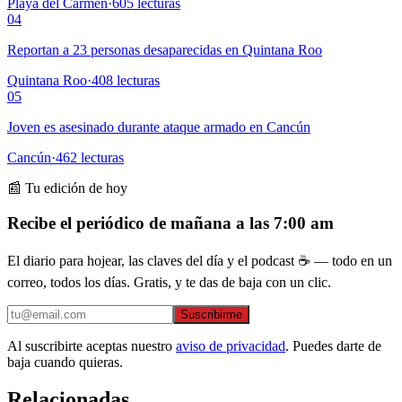
Playa del Carmen
·
605
lecturas
04
Reportan a 23 personas desaparecidas en Quintana Roo
Quintana Roo
·
408
lecturas
05
Joven es asesinado durante ataque armado en Cancún
Cancún
·
462
lecturas
📰 Tu edición de hoy
Recibe el periódico de mañana a las 7:00 am
El diario para hojear, las claves del día y el podcast ☕ — todo en un
correo, todos los días. Gratis, y te das de baja con un clic.
Suscribirme
Al suscribirte aceptas nuestro
aviso de privacidad
. Puedes darte de
baja cuando quieras.
Relacionadas