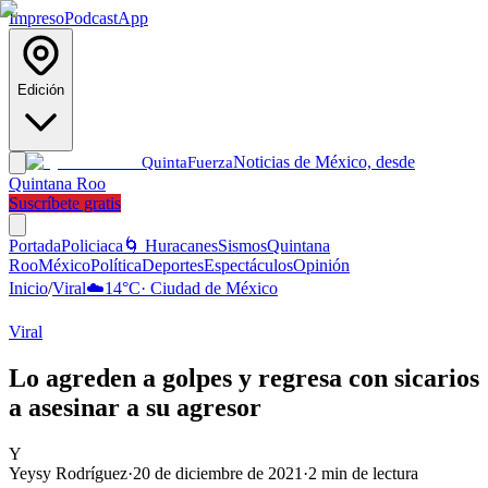
Impreso
Podcast
App
Edición
Noticias de México, desde
Quinta
Fuerza
Quintana Roo
Suscríbete gratis
Portada
Policiaca
🌀 Huracanes
Sismos
Quintana
Roo
México
Política
Deportes
Espectáculos
Opinión
Inicio
/
Viral
☁️
14
°C
·
Ciudad de México
Viral
Lo agreden a golpes y regresa con sicarios
a asesinar a su agresor
Y
Yeysy Rodríguez
·
20 de diciembre de 2021
·
2
min de lectura