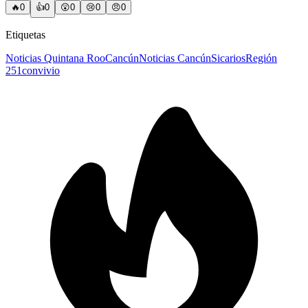
🔥
0
👍
0
😲
0
😢
0
😠
0
Etiquetas
Noticias Quintana Roo
Cancún
Noticias Cancún
Sicarios
Región
251
convivio