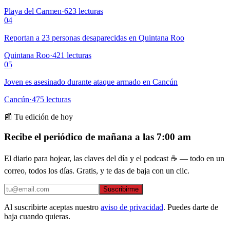
Playa del Carmen
·
623
lecturas
04
Reportan a 23 personas desaparecidas en Quintana Roo
Quintana Roo
·
421
lecturas
05
Joven es asesinado durante ataque armado en Cancún
Cancún
·
475
lecturas
📰 Tu edición de hoy
Recibe el periódico de mañana a las 7:00 am
El diario para hojear, las claves del día y el podcast ☕ — todo en un
correo, todos los días. Gratis, y te das de baja con un clic.
Suscribirme
Al suscribirte aceptas nuestro
aviso de privacidad
. Puedes darte de
baja cuando quieras.