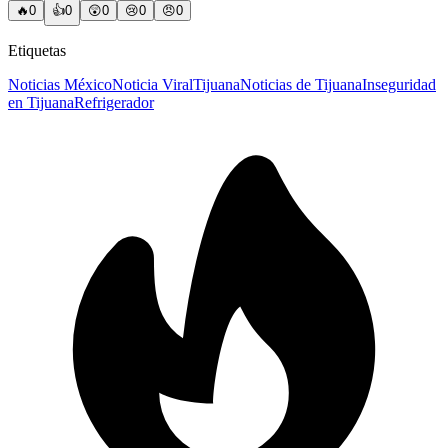
🔥
0
👍
0
😲
0
😢
0
😠
0
Etiquetas
Noticias México
Noticia Viral
Tijuana
Noticias de Tijuana
Inseguridad
en Tijuana
Refrigerador