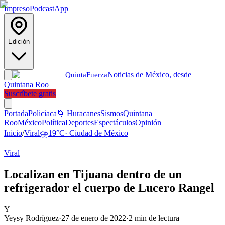
Impreso
Podcast
App
Edición
Noticias de México, desde
Quinta
Fuerza
Quintana Roo
Suscríbete gratis
Portada
Policiaca
🌀 Huracanes
Sismos
Quintana
Roo
México
Política
Deportes
Espectáculos
Opinión
Inicio
/
Viral
⛈️
19
°C
·
Ciudad de México
Viral
Localizan en Tijuana dentro de un
refrigerador el cuerpo de Lucero Rangel
Y
Yeysy Rodríguez
·
27 de enero de 2022
·
2
min de lectura