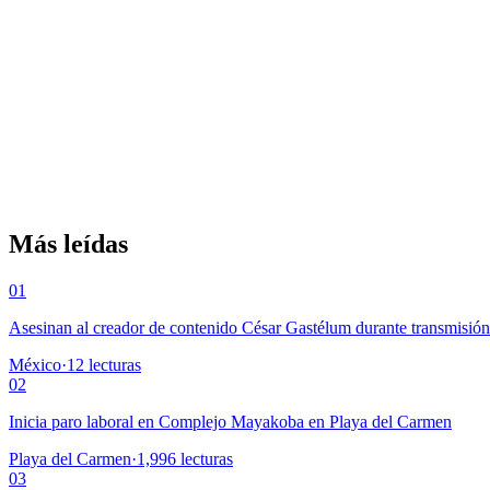
Más leídas
01
Asesinan al creador de contenido César Gastélum durante transmisió
México
·
12
lecturas
02
Inicia paro laboral en Complejo Mayakoba en Playa del Carmen
Playa del Carmen
·
1,996
lecturas
03