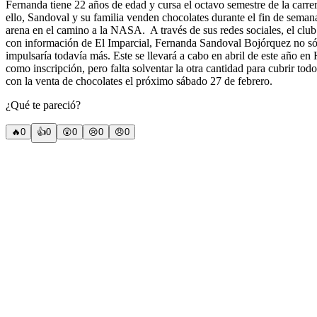
Fernanda tiene 22 años de edad y cursa el octavo semestre de la carrer
ello, Sandoval y su familia venden chocolates durante el fin de sema
arena en el camino a la NASA.
A través de sus redes sociales, el clu
con información de El Imparcial, Fernanda Sandoval Bojórquez no sólo
impulsaría todavía más. Este se llevará a cabo en abril de este año e
como inscripción, pero falta solventar la otra cantidad para cubrir tod
con la venta de chocolates el próximo sábado 27 de febrero.
¿Qué te pareció?
🔥
0
👍
0
😲
0
😢
0
😠
0