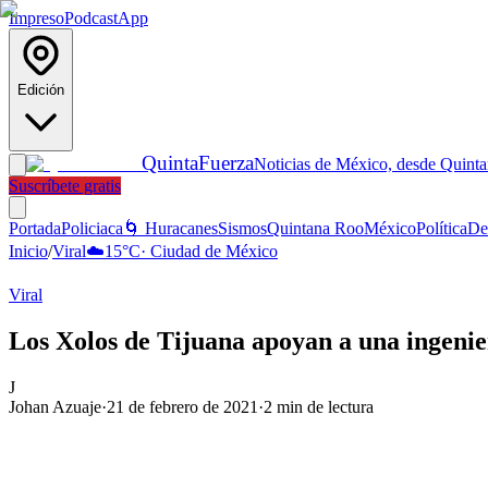
Impreso
Podcast
App
Edición
Quinta
Fuerza
Noticias de México, desde Quint
Suscríbete gratis
Portada
Policiaca
🌀 Huracanes
Sismos
Quintana Roo
México
Política
De
Inicio
/
Viral
☁️
15
°C
·
Ciudad de México
Viral
Los Xolos de Tijuana apoyan a una ingeni
J
Johan Azuaje
·
21 de febrero de 2021
·
2
min de lectura