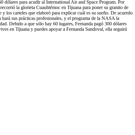
60 dólares para acudir al International Air and Space Program. Por
recorrió la glorieta Cuauhtémoc en Tijuana para poner su granito de
te y los carteles que elaboró para explicar cuál es su sueño. De acuerdo
 hará sus prácticas profesionales, y el programa de la NASA la
e edad. Debido a que sólo hay 60 lugares, Fernanda pagó 300 dólares
tú vives en Tijuana y puedes apoyar a Fernanda Sandoval, ella seguirá