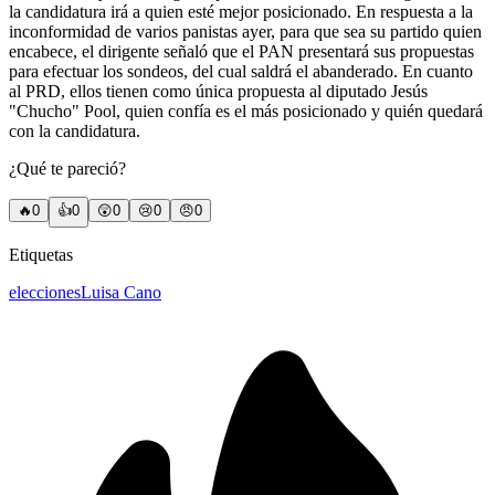
la candidatura irá a quien esté mejor posicionado. En respuesta a la
inconformidad de varios panistas ayer, para que sea su partido quien
encabece, el dirigente señaló que el PAN presentará sus propuestas
para efectuar los sondeos, del cual saldrá el abanderado. En cuanto
al PRD, ellos tienen como única propuesta al diputado Jesús
"Chucho" Pool, quien confía es el más posicionado y quién quedará
con la candidatura.
¿Qué te pareció?
🔥
0
👍
0
😲
0
😢
0
😠
0
Etiquetas
elecciones
Luisa Cano