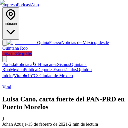
Impreso
Podcast
App
Edición
Noticias de México, desde
Quinta
Fuerza
Quintana Roo
Suscríbete gratis
Portada
Policiaca
🌀 Huracanes
Sismos
Quintana
Roo
México
Política
Deportes
Espectáculos
Opinión
Inicio
/
Viral
☁️
15
°C
·
Ciudad de México
Viral
Luisa Cano, carta fuerte del PAN-PRD en
Puerto Morelos
J
Johan Azuaje
·
15 de febrero de 2021
·
2
min de lectura