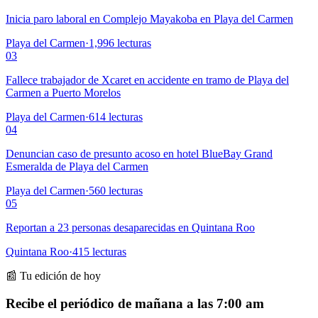
Inicia paro laboral en Complejo Mayakoba en Playa del Carmen
Playa del Carmen
·
1,996
lecturas
03
Fallece trabajador de Xcaret en accidente en tramo de Playa del
Carmen a Puerto Morelos
Playa del Carmen
·
614
lecturas
04
Denuncian caso de presunto acoso en hotel BlueBay Grand
Esmeralda de Playa del Carmen
Playa del Carmen
·
560
lecturas
05
Reportan a 23 personas desaparecidas en Quintana Roo
Quintana Roo
·
415
lecturas
📰 Tu edición de hoy
Recibe el periódico de mañana a las 7:00 am