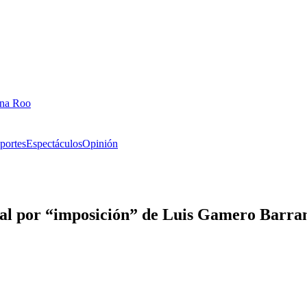
ana Roo
portes
Espectáculos
Opinión
al por “imposición” de Luis Gamero Barra