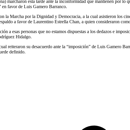
) marcharon esta tarde ante la inconformidad que mantienen por lo q
o” en favor de Luis Gamero Barranco.
la Marcha por la Dignidad y Democracia, a la cual asistieron los cinco
espaldo a favor de Laurentino Estrella Chan, a quien consideraron como
ción a esas personas que no estamos dispuestas a los dedazos e imposi
odríguez Hidalgo.
l cual reiteraron su desacuerdo ante la “imposición” de Luis Gamero Ba
uede definido.