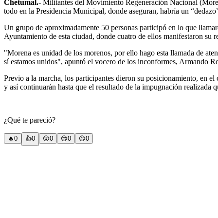
Chetumal.-
Militantes del Movimiento Regeneración Nacional (Morena
todo en la Presidencia Municipal, donde aseguran, habría un “dedaz
Un grupo de aproximadamente 50 personas participó en lo que llamaron 
Ayuntamiento de esta ciudad, donde cuatro de ellos manifestaron su r
"Morena es unidad de los morenos, por ello hago esta llamada de aten
sí estamos unidos", apuntó el vocero de los inconformes, Armando R
Previo a la marcha, los participantes dieron su posicionamiento, en e
y así continuarán hasta que el resultado de la impugnación realizada q
¿Qué te pareció?
🔥
0
👍
0
😲
0
😢
0
😠
0