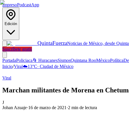
Impreso
Podcast
App
Edición
Quinta
Fuerza
Noticias de México, desde Quint
Suscríbete gratis
Portada
Policiaca
🌀 Huracanes
Sismos
Quintana Roo
México
Política
De
Inicio
/
Viral
☁️
13
°C
·
Ciudad de México
Viral
Marchan militantes de Morena en Chetum
J
Johan Azuaje
·
16 de marzo de 2021
·
2
min de lectura